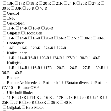
13R
17R
18-R
20-R
21R
24-R
25R
27-R
30-R
33R
36-R
40-R
Giekrol
16-R
Giekrolpen
11-R
14-R
16-R
20-R
Glijplaat
Hoofdgiek
11-R
14-R
16-R
20-R
24-R
27-R
30-R
40-R
Hoofdgiek
14-R
16-R
20-R
24-R
27-R
Knikcilinder
11-R
14-R/16-R
20-R
24-R
27-R
30-R
40-R
Knikgiek
11-R
14-R
16-R
17R
20-R
24-R
27-R
30-R
36-R
40-R
Rotator
Rotator Archimedes
Rotator balt
Rotator diverse
Rotator
GV-10
Rotator GV-6
Uitschuifcilinder
11-R
13R
14-R
16-R
17R
18-R
20-R
24-R
25R
27-R
30-R
33R
36-R
40-R
Grijpbak
Hatz Motor