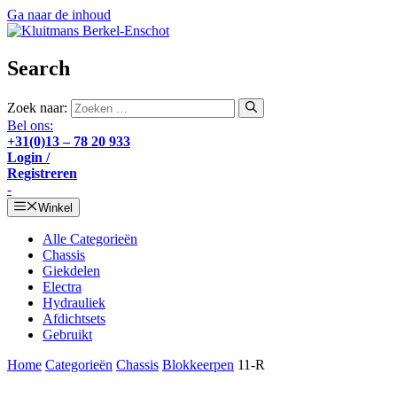
Ga naar de inhoud
Search
Zoek naar:
Bel ons:
+31(0)13 – 78 20 933
Login /
Registreren
-
Winkel
Alle Categorieën
Chassis
Giekdelen
Electra
Hydrauliek
Afdichtsets
Gebruikt
Home
Categorieën
Chassis
Blokkeerpen
11-R