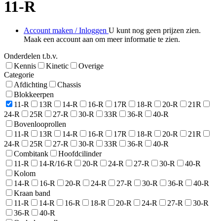
11-R
Account maken / Inloggen
U kunt nog geen prijzen zien.
Maak een account aan om meer informatie te zien.
Onderdelen t.b.v.
Kennis
Kinetic
Overige
Categorie
Afdichting
Chassis
Blokkeerpen
11-R
13R
14-R
16-R
17R
18-R
20-R
21R
24-R
25R
27-R
30-R
33R
36-R
40-R
Bovenlooprollen
11-R
13R
14-R
16-R
17R
18-R
20-R
21R
24-R
25R
27-R
30-R
33R
36-R
40-R
Combitank
Hoofdcilinder
11-R
14-R/16-R
20-R
24-R
27-R
30-R
40-R
Kolom
14-R
16-R
20-R
24-R
27-R
30-R
36-R
40-R
Kraan band
11-R
14-R
16-R
18-R
20-R
24-R
27-R
30-R
36-R
40-R