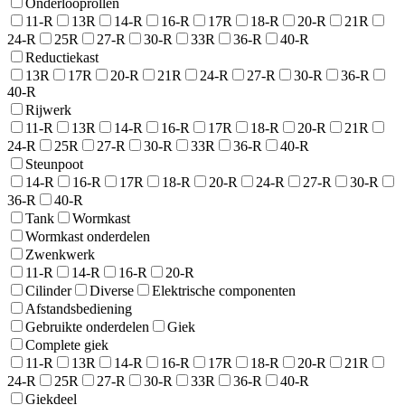
Onderlooprollen
11-R
13R
14-R
16-R
17R
18-R
20-R
21R
24-R
25R
27-R
30-R
33R
36-R
40-R
Reductiekast
13R
17R
20-R
21R
24-R
27-R
30-R
36-R
40-R
Rijwerk
11-R
13R
14-R
16-R
17R
18-R
20-R
21R
24-R
25R
27-R
30-R
33R
36-R
40-R
Steunpoot
14-R
16-R
17R
18-R
20-R
24-R
27-R
30-R
36-R
40-R
Tank
Wormkast
Wormkast onderdelen
Zwenkwerk
11-R
14-R
16-R
20-R
Cilinder
Diverse
Elektrische componenten
Afstandsbediening
Gebruikte onderdelen
Giek
Complete giek
11-R
13R
14-R
16-R
17R
18-R
20-R
21R
24-R
25R
27-R
30-R
33R
36-R
40-R
Giekdeel