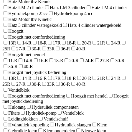
Hatz Motor tbv Kennis
Hatz LM 2 cilinder
Hatz LM 3 cilinder
Hatz LM 4 cilinder
Hydroliekpomp 25cc
Hydroliekpomp 45cc
Hatz Motor tbv Kinetic
Hatz 3 cilinder watergekoeld
Hatz 4 cilinder watergekoeld
Hoogzit
Hoogzit met comfortbediening
13R
14-R
16-R
17R
18-R
20-R
21R
24-R
25R
27-R
30-R
33R
36-R
40-R
Hoogzit met hendel
11-R
14-R
16-R
18-R
20-R
24-R
27-R
30-R
36-R
40-R
Hoogzit met joystick bediening
13R
14-R
16-R
17R
18-R
20-R
21R
24-R
25R
27-R
30-R
33R
36-R
40-R
Ventielblok
Hoogzit met comfortbediening
Hoogzit met hendel
Hoogzit
met joystickbediening
Hulotang
Hydrauliek componenten
Filters
Hydroliek-pomp
Ventielblok
Leidingblokken
Ventielschuif
Hydrauliek koppeling
Hydrauliek slangen
Klem
Gebruikte klem
Klem onderdelen
Nieuwe klem