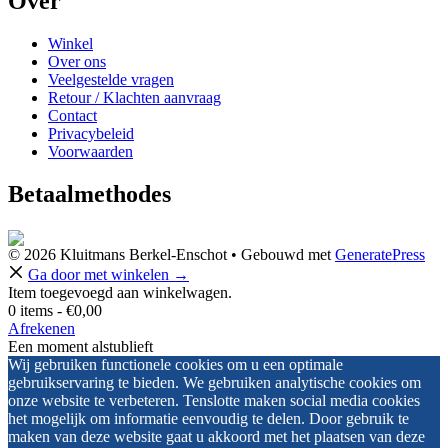
Over
Winkel
Over ons
Veelgestelde vragen
Retour / Klachten aanvraag
Contact
Privacybeleid
Voorwaarden
Betaalmethodes
© 2026 Kluitmans Berkel-Enschot
• Gebouwd met
GeneratePress
Ga door met winkelen →
Item toegevoegd aan winkelwagen.
0 items -
€
0,00
Afrekenen
Een moment alstublieft
Wij gebruiken functionele cookies om u een optimale
gebruikservaring te bieden. We gebruiken analytische cookies om
onze website te verbeteren. Tenslotte maken social media cookies
het mogelijk om informatie eenvoudig te delen. Door gebruik te
maken van deze website gaat u akkoord met het plaatsen van deze