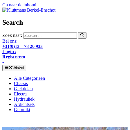
Ga naar de inhoud
Search
Zoek naar:
Bel ons:
+31(0)13 – 78 20 933
Login /
Registreren
-
Winkel
Alle Categorieën
Chassis
Giekdelen
Electra
Hydrauliek
Afdichtsets
Gebruikt