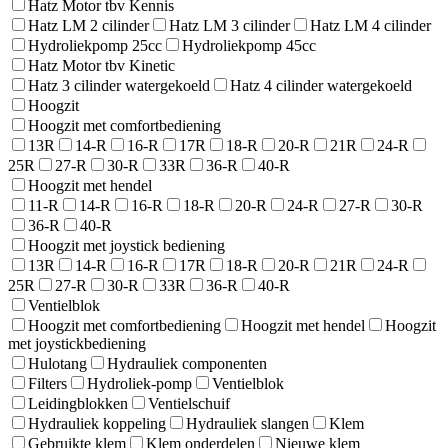
Hatz Motor tbv Kennis
Hatz LM 2 cilinder
Hatz LM 3 cilinder
Hatz LM 4 cilinder
Hydroliekpomp 25cc
Hydroliekpomp 45cc
Hatz Motor tbv Kinetic
Hatz 3 cilinder watergekoeld
Hatz 4 cilinder watergekoeld
Hoogzit
Hoogzit met comfortbediening
13R
14-R
16-R
17R
18-R
20-R
21R
24-R
25R
27-R
30-R
33R
36-R
40-R
Hoogzit met hendel
11-R
14-R
16-R
18-R
20-R
24-R
27-R
30-R
36-R
40-R
Hoogzit met joystick bediening
13R
14-R
16-R
17R
18-R
20-R
21R
24-R
25R
27-R
30-R
33R
36-R
40-R
Ventielblok
Hoogzit met comfortbediening
Hoogzit met hendel
Hoogzit
met joystickbediening
Hulotang
Hydrauliek componenten
Filters
Hydroliek-pomp
Ventielblok
Leidingblokken
Ventielschuif
Hydrauliek koppeling
Hydrauliek slangen
Klem
Gebruikte klem
Klem onderdelen
Nieuwe klem