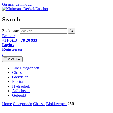
Ga naar de inhoud
Search
Zoek naar:
Bel ons:
+31(0)13 – 78 20 933
Login /
Registreren
-
Winkel
Alle Categorieën
Chassis
Giekdelen
Electra
Hydrauliek
Afdichtsets
Gebruikt
Home
Categorieën
Chassis
Blokkeerpen
25R