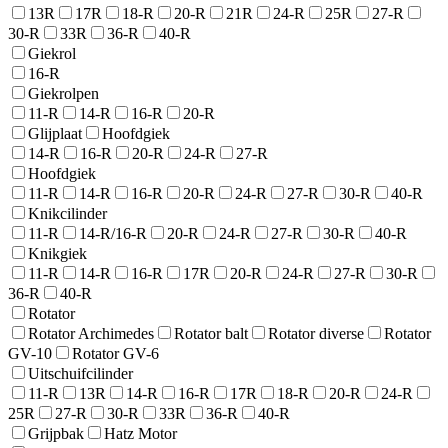
13R
17R
18-R
20-R
21R
24-R
25R
27-R
30-R
33R
36-R
40-R
Giekrol
16-R
Giekrolpen
11-R
14-R
16-R
20-R
Glijplaat
Hoofdgiek
14-R
16-R
20-R
24-R
27-R
Hoofdgiek
11-R
14-R
16-R
20-R
24-R
27-R
30-R
40-R
Knikcilinder
11-R
14-R/16-R
20-R
24-R
27-R
30-R
40-R
Knikgiek
11-R
14-R
16-R
17R
20-R
24-R
27-R
30-R
36-R
40-R
Rotator
Rotator Archimedes
Rotator balt
Rotator diverse
Rotator
GV-10
Rotator GV-6
Uitschuifcilinder
11-R
13R
14-R
16-R
17R
18-R
20-R
24-R
25R
27-R
30-R
33R
36-R
40-R
Grijpbak
Hatz Motor