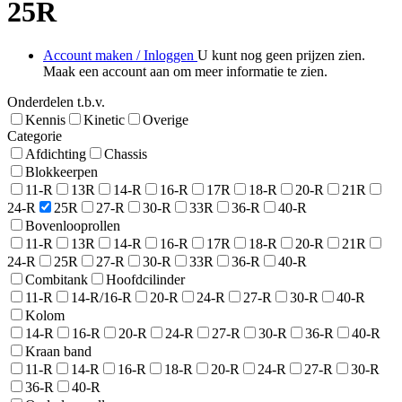
25R
Account maken / Inloggen
U kunt nog geen prijzen zien.
Maak een account aan om meer informatie te zien.
Onderdelen t.b.v.
Kennis
Kinetic
Overige
Categorie
Afdichting
Chassis
Blokkeerpen
11-R
13R
14-R
16-R
17R
18-R
20-R
21R
24-R
25R
27-R
30-R
33R
36-R
40-R
Bovenlooprollen
11-R
13R
14-R
16-R
17R
18-R
20-R
21R
24-R
25R
27-R
30-R
33R
36-R
40-R
Combitank
Hoofdcilinder
11-R
14-R/16-R
20-R
24-R
27-R
30-R
40-R
Kolom
14-R
16-R
20-R
24-R
27-R
30-R
36-R
40-R
Kraan band
11-R
14-R
16-R
18-R
20-R
24-R
27-R
30-R
36-R
40-R