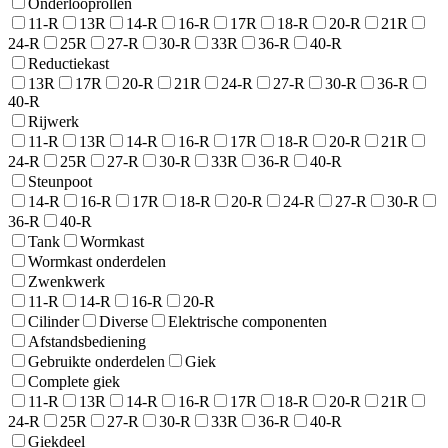
Onderlooprollen
11-R
13R
14-R
16-R
17R
18-R
20-R
21R
24-R
25R
27-R
30-R
33R
36-R
40-R
Reductiekast
13R
17R
20-R
21R
24-R
27-R
30-R
36-R
40-R
Rijwerk
11-R
13R
14-R
16-R
17R
18-R
20-R
21R
24-R
25R
27-R
30-R
33R
36-R
40-R
Steunpoot
14-R
16-R
17R
18-R
20-R
24-R
27-R
30-R
36-R
40-R
Tank
Wormkast
Wormkast onderdelen
Zwenkwerk
11-R
14-R
16-R
20-R
Cilinder
Diverse
Elektrische componenten
Afstandsbediening
Gebruikte onderdelen
Giek
Complete giek
11-R
13R
14-R
16-R
17R
18-R
20-R
21R
24-R
25R
27-R
30-R
33R
36-R
40-R
Giekdeel