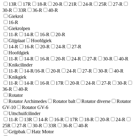
13R
17R
18-R
20-R
21R
24-R
25R
27-R
30-R
33R
36-R
40-R
Giekrol
16-R
Giekrolpen
11-R
14-R
16-R
20-R
Glijplaat
Hoofdgiek
14-R
16-R
20-R
24-R
27-R
Hoofdgiek
11-R
14-R
16-R
20-R
24-R
27-R
30-R
40-R
Knikcilinder
11-R
14-R/16-R
20-R
24-R
27-R
30-R
40-R
Knikgiek
11-R
14-R
16-R
17R
20-R
24-R
27-R
30-R
36-R
40-R
Rotator
Rotator Archimedes
Rotator balt
Rotator diverse
Rotator
GV-10
Rotator GV-6
Uitschuifcilinder
11-R
13R
14-R
16-R
17R
18-R
20-R
24-R
25R
27-R
30-R
33R
36-R
40-R
Grijpbak
Hatz Motor