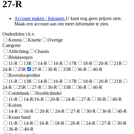
27-R
Account maken / Inloggen
U kunt nog geen prijzen zien.
Maak een account aan om meer informatie te zien.
Onderdelen t.b.v.
Kennis
Kinetic
Overige
Categorie
Afdichting
Chassis
Blokkeerpen
11-R
13R
14-R
16-R
17R
18-R
20-R
21R
24-R
25R
27-R
30-R
33R
36-R
40-R
Bovenlooprollen
11-R
13R
14-R
16-R
17R
18-R
20-R
21R
24-R
25R
27-R
30-R
33R
36-R
40-R
Combitank
Hoofdcilinder
11-R
14-R/16-R
20-R
24-R
27-R
30-R
40-R
Kolom
14-R
16-R
20-R
24-R
27-R
30-R
36-R
40-R
Kraan band
11-R
14-R
16-R
18-R
20-R
24-R
27-R
30-R
36-R
40-R