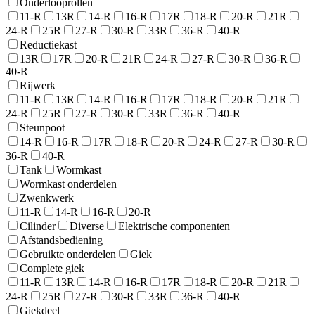
Onderlooprollen
11-R
13R
14-R
16-R
17R
18-R
20-R
21R
24-R
25R
27-R
30-R
33R
36-R
40-R
Reductiekast
13R
17R
20-R
21R
24-R
27-R
30-R
36-R
40-R
Rijwerk
11-R
13R
14-R
16-R
17R
18-R
20-R
21R
24-R
25R
27-R
30-R
33R
36-R
40-R
Steunpoot
14-R
16-R
17R
18-R
20-R
24-R
27-R
30-R
36-R
40-R
Tank
Wormkast
Wormkast onderdelen
Zwenkwerk
11-R
14-R
16-R
20-R
Cilinder
Diverse
Elektrische componenten
Afstandsbediening
Gebruikte onderdelen
Giek
Complete giek
11-R
13R
14-R
16-R
17R
18-R
20-R
21R
24-R
25R
27-R
30-R
33R
36-R
40-R
Giekdeel