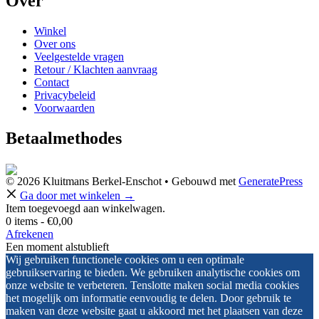
Over
Winkel
Over ons
Veelgestelde vragen
Retour / Klachten aanvraag
Contact
Privacybeleid
Voorwaarden
Betaalmethodes
© 2026 Kluitmans Berkel-Enschot
• Gebouwd met
GeneratePress
Ga door met winkelen →
Item toegevoegd aan winkelwagen.
0 items -
€
0,00
Afrekenen
Een moment alstublieft
Wij gebruiken functionele cookies om u een optimale
gebruikservaring te bieden. We gebruiken analytische cookies om
onze website te verbeteren. Tenslotte maken social media cookies
het mogelijk om informatie eenvoudig te delen. Door gebruik te
maken van deze website gaat u akkoord met het plaatsen van deze