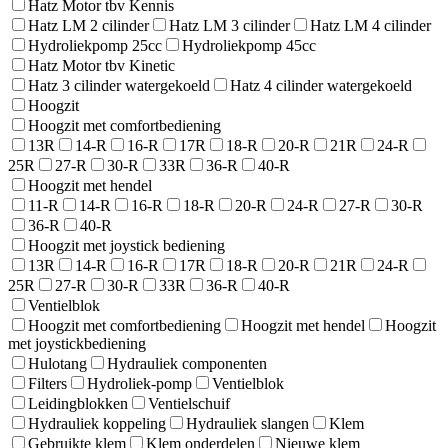
Hatz Motor tbv Kennis
Hatz LM 2 cilinder
Hatz LM 3 cilinder
Hatz LM 4 cilinder
Hydroliekpomp 25cc
Hydroliekpomp 45cc
Hatz Motor tbv Kinetic
Hatz 3 cilinder watergekoeld
Hatz 4 cilinder watergekoeld
Hoogzit
Hoogzit met comfortbediening
13R
14-R
16-R
17R
18-R
20-R
21R
24-R
25R
27-R
30-R
33R
36-R
40-R
Hoogzit met hendel
11-R
14-R
16-R
18-R
20-R
24-R
27-R
30-R
36-R
40-R
Hoogzit met joystick bediening
13R
14-R
16-R
17R
18-R
20-R
21R
24-R
25R
27-R
30-R
33R
36-R
40-R
Ventielblok
Hoogzit met comfortbediening
Hoogzit met hendel
Hoogzit
met joystickbediening
Hulotang
Hydrauliek componenten
Filters
Hydroliek-pomp
Ventielblok
Leidingblokken
Ventielschuif
Hydrauliek koppeling
Hydrauliek slangen
Klem
Gebruikte klem
Klem onderdelen
Nieuwe klem