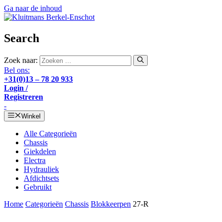
Ga naar de inhoud
Search
Zoek naar:
Bel ons:
+31(0)13 – 78 20 933
Login /
Registreren
-
Winkel
Alle Categorieën
Chassis
Giekdelen
Electra
Hydrauliek
Afdichtsets
Gebruikt
Home
Categorieën
Chassis
Blokkeerpen
27-R