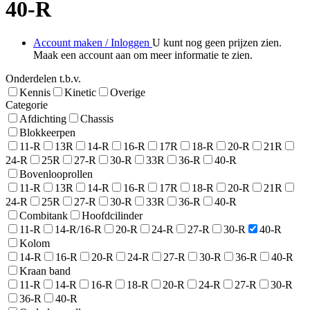
40-R
Account maken / Inloggen
U kunt nog geen prijzen zien.
Maak een account aan om meer informatie te zien.
Onderdelen t.b.v.
Kennis
Kinetic
Overige
Categorie
Afdichting
Chassis
Blokkeerpen
11-R
13R
14-R
16-R
17R
18-R
20-R
21R
24-R
25R
27-R
30-R
33R
36-R
40-R
Bovenlooprollen
11-R
13R
14-R
16-R
17R
18-R
20-R
21R
24-R
25R
27-R
30-R
33R
36-R
40-R
Combitank
Hoofdcilinder
11-R
14-R/16-R
20-R
24-R
27-R
30-R
40-R
Kolom
14-R
16-R
20-R
24-R
27-R
30-R
36-R
40-R
Kraan band
11-R
14-R
16-R
18-R
20-R
24-R
27-R
30-R
36-R
40-R