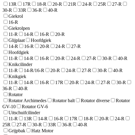
13R
17R
18-R
20-R
21R
24-R
25R
27-R
30-R
33R
36-R
40-R
Giekrol
16-R
Giekrolpen
11-R
14-R
16-R
20-R
Glijplaat
Hoofdgiek
14-R
16-R
20-R
24-R
27-R
Hoofdgiek
11-R
14-R
16-R
20-R
24-R
27-R
30-R
40-R
Knikcilinder
11-R
14-R/16-R
20-R
24-R
27-R
30-R
40-R
Knikgiek
11-R
14-R
16-R
17R
20-R
24-R
27-R
30-R
36-R
40-R
Rotator
Rotator Archimedes
Rotator balt
Rotator diverse
Rotator
GV-10
Rotator GV-6
Uitschuifcilinder
11-R
13R
14-R
16-R
17R
18-R
20-R
24-R
25R
27-R
30-R
33R
36-R
40-R
Grijpbak
Hatz Motor