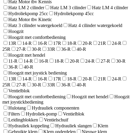
Hatz Motor tbv Kennis
Hatz LM 2 cilinder
Hatz LM 3 cilinder
Hatz LM 4 cilinder
Hydroliekpomp 25cc
Hydroliekpomp 45cc
Hatz Motor tbv Kinetic
Hatz 3 cilinder watergekoeld
Hatz 4 cilinder watergekoeld
Hoogzit
Hoogzit met comfortbediening
13R
14-R
16-R
17R
18-R
20-R
21R
24-R
25R
27-R
30-R
33R
36-R
40-R
Hoogzit met hendel
11-R
14-R
16-R
18-R
20-R
24-R
27-R
30-R
36-R
40-R
Hoogzit met joystick bediening
13R
14-R
16-R
17R
18-R
20-R
21R
24-R
25R
27-R
30-R
33R
36-R
40-R
Ventielblok
Hoogzit met comfortbediening
Hoogzit met hendel
Hoogzit
met joystickbediening
Hulotang
Hydrauliek componenten
Filters
Hydroliek-pomp
Ventielblok
Leidingblokken
Ventielschuif
Hydrauliek koppeling
Hydrauliek slangen
Klem
Gebruikte klem
Klem onderdelen
Nieuwe klem