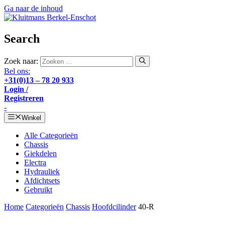
Ga naar de inhoud
Search
Zoek naar:
Bel ons:
+31(0)13 – 78 20 933
Login /
Registreren
-
Winkel
Alle Categorieën
Chassis
Giekdelen
Electra
Hydrauliek
Afdichtsets
Gebruikt
Home
Categorieën
Chassis
Hoofdcilinder
40-R