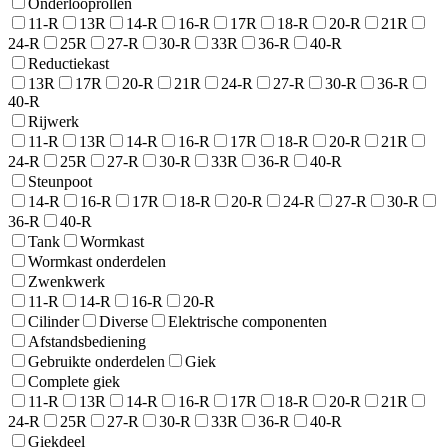
Onderlooprollen
11-R
13R
14-R
16-R
17R
18-R
20-R
21R
24-R
25R
27-R
30-R
33R
36-R
40-R
Reductiekast
13R
17R
20-R
21R
24-R
27-R
30-R
36-R
40-R
Rijwerk
11-R
13R
14-R
16-R
17R
18-R
20-R
21R
24-R
25R
27-R
30-R
33R
36-R
40-R
Steunpoot
14-R
16-R
17R
18-R
20-R
24-R
27-R
30-R
36-R
40-R
Tank
Wormkast
Wormkast onderdelen
Zwenkwerk
11-R
14-R
16-R
20-R
Cilinder
Diverse
Elektrische componenten
Afstandsbediening
Gebruikte onderdelen
Giek
Complete giek
11-R
13R
14-R
16-R
17R
18-R
20-R
21R
24-R
25R
27-R
30-R
33R
36-R
40-R
Giekdeel