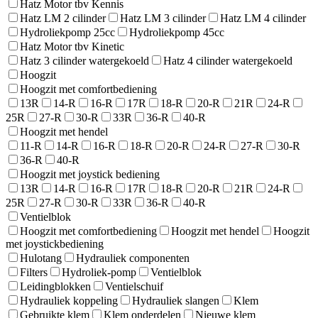
Hatz Motor tbv Kennis
Hatz LM 2 cilinder
Hatz LM 3 cilinder
Hatz LM 4 cilinder
Hydroliekpomp 25cc
Hydroliekpomp 45cc
Hatz Motor tbv Kinetic
Hatz 3 cilinder watergekoeld
Hatz 4 cilinder watergekoeld
Hoogzit
Hoogzit met comfortbediening
13R
14-R
16-R
17R
18-R
20-R
21R
24-R
25R
27-R
30-R
33R
36-R
40-R
Hoogzit met hendel
11-R
14-R
16-R
18-R
20-R
24-R
27-R
30-R
36-R
40-R
Hoogzit met joystick bediening
13R
14-R
16-R
17R
18-R
20-R
21R
24-R
25R
27-R
30-R
33R
36-R
40-R
Ventielblok
Hoogzit met comfortbediening
Hoogzit met hendel
Hoogzit
met joystickbediening
Hulotang
Hydrauliek componenten
Filters
Hydroliek-pomp
Ventielblok
Leidingblokken
Ventielschuif
Hydrauliek koppeling
Hydrauliek slangen
Klem
Gebruikte klem
Klem onderdelen
Nieuwe klem