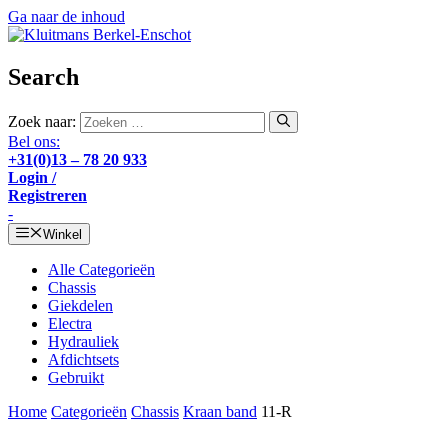
Ga naar de inhoud
Search
Zoek naar:
Bel ons:
+31(0)13 – 78 20 933
Login /
Registreren
-
Winkel
Alle Categorieën
Chassis
Giekdelen
Electra
Hydrauliek
Afdichtsets
Gebruikt
Home
Categorieën
Chassis
Kraan band
11-R