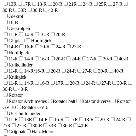
13R
17R
18-R
20-R
21R
24-R
25R
27-R
30-R
33R
36-R
40-R
Giekrol
16-R
Giekrolpen
11-R
14-R
16-R
20-R
Glijplaat
Hoofdgiek
14-R
16-R
20-R
24-R
27-R
Hoofdgiek
11-R
14-R
16-R
20-R
24-R
27-R
30-R
40-R
Knikcilinder
11-R
14-R/16-R
20-R
24-R
27-R
30-R
40-R
Knikgiek
11-R
14-R
16-R
17R
20-R
24-R
27-R
30-R
36-R
40-R
Rotator
Rotator Archimedes
Rotator balt
Rotator diverse
Rotator
GV-10
Rotator GV-6
Uitschuifcilinder
11-R
13R
14-R
16-R
17R
18-R
20-R
24-R
25R
27-R
30-R
33R
36-R
40-R
Grijpbak
Hatz Motor