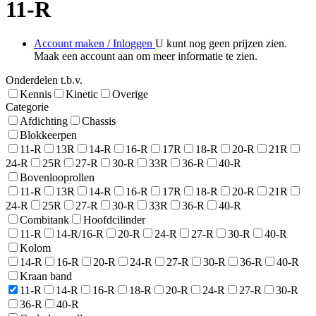
11-R
Account maken / Inloggen
U kunt nog geen prijzen zien.
Maak een account aan om meer informatie te zien.
Onderdelen t.b.v.
Kennis
Kinetic
Overige
Categorie
Afdichting
Chassis
Blokkeerpen
11-R
13R
14-R
16-R
17R
18-R
20-R
21R
24-R
25R
27-R
30-R
33R
36-R
40-R
Bovenlooprollen
11-R
13R
14-R
16-R
17R
18-R
20-R
21R
24-R
25R
27-R
30-R
33R
36-R
40-R
Combitank
Hoofdcilinder
11-R
14-R/16-R
20-R
24-R
27-R
30-R
40-R
Kolom
14-R
16-R
20-R
24-R
27-R
30-R
36-R
40-R
Kraan band
11-R
14-R
16-R
18-R
20-R
24-R
27-R
30-R
36-R
40-R