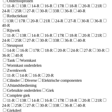
Onderlooprollen
11-R
13R
14-R
16-R
17R
18-R
20-R
21R
24-R
25R
27-R
30-R
33R
36-R
40-R
Reductiekast
13R
17R
20-R
21R
24-R
27-R
30-R
36-R
40-R
Rijwerk
11-R
13R
14-R
16-R
17R
18-R
20-R
21R
24-R
25R
27-R
30-R
33R
36-R
40-R
Steunpoot
14-R
16-R
17R
18-R
20-R
24-R
27-R
30-R
36-R
40-R
Tank
Wormkast
Wormkast onderdelen
Zwenkwerk
11-R
14-R
16-R
20-R
Cilinder
Diverse
Elektrische componenten
Afstandsbediening
Gebruikte onderdelen
Giek
Complete giek
11-R
13R
14-R
16-R
17R
18-R
20-R
21R
24-R
25R
27-R
30-R
33R
36-R
40-R
Giekdeel