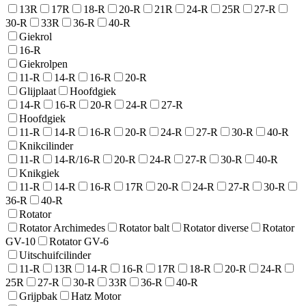
13R
17R
18-R
20-R
21R
24-R
25R
27-R
30-R
33R
36-R
40-R
Giekrol
16-R
Giekrolpen
11-R
14-R
16-R
20-R
Glijplaat
Hoofdgiek
14-R
16-R
20-R
24-R
27-R
Hoofdgiek
11-R
14-R
16-R
20-R
24-R
27-R
30-R
40-R
Knikcilinder
11-R
14-R/16-R
20-R
24-R
27-R
30-R
40-R
Knikgiek
11-R
14-R
16-R
17R
20-R
24-R
27-R
30-R
36-R
40-R
Rotator
Rotator Archimedes
Rotator balt
Rotator diverse
Rotator
GV-10
Rotator GV-6
Uitschuifcilinder
11-R
13R
14-R
16-R
17R
18-R
20-R
24-R
25R
27-R
30-R
33R
36-R
40-R
Grijpbak
Hatz Motor