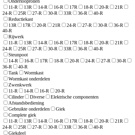
Onderlooprollen
11-R
13R
14-R
16-R
17R
18-R
20-R
21R
24-R
25R
27-R
30-R
33R
36-R
40-R
Reductiekast
13R
17R
20-R
21R
24-R
27-R
30-R
36-R
40-R
Rijwerk
11-R
13R
14-R
16-R
17R
18-R
20-R
21R
24-R
25R
27-R
30-R
33R
36-R
40-R
Steunpoot
14-R
16-R
17R
18-R
20-R
24-R
27-R
30-R
36-R
40-R
Tank
Wormkast
Wormkast onderdelen
Zwenkwerk
11-R
14-R
16-R
20-R
Cilinder
Diverse
Elektrische componenten
Afstandsbediening
Gebruikte onderdelen
Giek
Complete giek
11-R
13R
14-R
16-R
17R
18-R
20-R
21R
24-R
25R
27-R
30-R
33R
36-R
40-R
Giekdeel