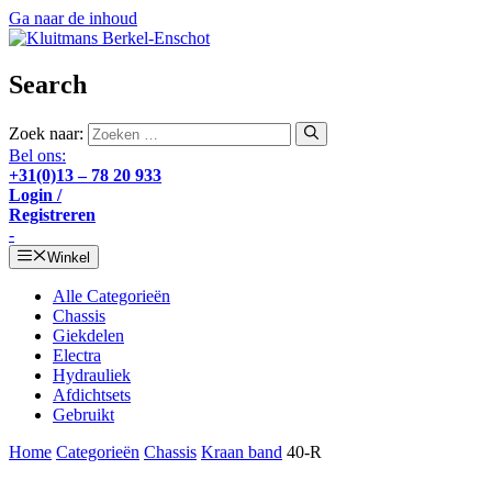
Ga naar de inhoud
Search
Zoek naar:
Bel ons:
+31(0)13 – 78 20 933
Login /
Registreren
-
Winkel
Alle Categorieën
Chassis
Giekdelen
Electra
Hydrauliek
Afdichtsets
Gebruikt
Home
Categorieën
Chassis
Kraan band
40-R