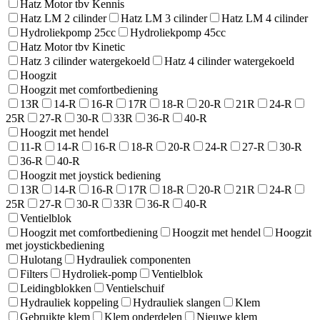
Hatz Motor tbv Kennis
Hatz LM 2 cilinder
Hatz LM 3 cilinder
Hatz LM 4 cilinder
Hydroliekpomp 25cc
Hydroliekpomp 45cc
Hatz Motor tbv Kinetic
Hatz 3 cilinder watergekoeld
Hatz 4 cilinder watergekoeld
Hoogzit
Hoogzit met comfortbediening
13R
14-R
16-R
17R
18-R
20-R
21R
24-R
25R
27-R
30-R
33R
36-R
40-R
Hoogzit met hendel
11-R
14-R
16-R
18-R
20-R
24-R
27-R
30-R
36-R
40-R
Hoogzit met joystick bediening
13R
14-R
16-R
17R
18-R
20-R
21R
24-R
25R
27-R
30-R
33R
36-R
40-R
Ventielblok
Hoogzit met comfortbediening
Hoogzit met hendel
Hoogzit
met joystickbediening
Hulotang
Hydrauliek componenten
Filters
Hydroliek-pomp
Ventielblok
Leidingblokken
Ventielschuif
Hydrauliek koppeling
Hydrauliek slangen
Klem
Gebruikte klem
Klem onderdelen
Nieuwe klem