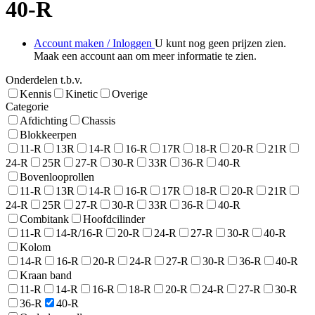
40-R
Account maken / Inloggen
U kunt nog geen prijzen zien.
Maak een account aan om meer informatie te zien.
Onderdelen t.b.v.
Kennis
Kinetic
Overige
Categorie
Afdichting
Chassis
Blokkeerpen
11-R
13R
14-R
16-R
17R
18-R
20-R
21R
24-R
25R
27-R
30-R
33R
36-R
40-R
Bovenlooprollen
11-R
13R
14-R
16-R
17R
18-R
20-R
21R
24-R
25R
27-R
30-R
33R
36-R
40-R
Combitank
Hoofdcilinder
11-R
14-R/16-R
20-R
24-R
27-R
30-R
40-R
Kolom
14-R
16-R
20-R
24-R
27-R
30-R
36-R
40-R
Kraan band
11-R
14-R
16-R
18-R
20-R
24-R
27-R
30-R
36-R
40-R