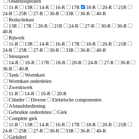
Onderlooprollen
11-R
13R
14-R
16-R
17R
18-R
20-R
21R
24-R
25R
27-R
30-R
33R
36-R
40-R
Reductiekast
13R
17R
20-R
21R
24-R
27-R
30-R
36-R
40-R
Rijwerk
11-R
13R
14-R
16-R
17R
18-R
20-R
21R
24-R
25R
27-R
30-R
33R
36-R
40-R
Steunpoot
14-R
16-R
17R
18-R
20-R
24-R
27-R
30-R
36-R
40-R
Tank
Wormkast
Wormkast onderdelen
Zwenkwerk
11-R
14-R
16-R
20-R
Cilinder
Diverse
Elektrische componenten
Afstandsbediening
Gebruikte onderdelen
Giek
Complete giek
11-R
13R
14-R
16-R
17R
18-R
20-R
21R
24-R
25R
27-R
30-R
33R
36-R
40-R
Giekdeel