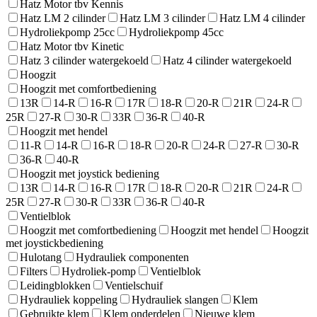
Hatz Motor tbv Kennis
Hatz LM 2 cilinder
Hatz LM 3 cilinder
Hatz LM 4 cilinder
Hydroliekpomp 25cc
Hydroliekpomp 45cc
Hatz Motor tbv Kinetic
Hatz 3 cilinder watergekoeld
Hatz 4 cilinder watergekoeld
Hoogzit
Hoogzit met comfortbediening
13R
14-R
16-R
17R
18-R
20-R
21R
24-R
25R
27-R
30-R
33R
36-R
40-R
Hoogzit met hendel
11-R
14-R
16-R
18-R
20-R
24-R
27-R
30-R
36-R
40-R
Hoogzit met joystick bediening
13R
14-R
16-R
17R
18-R
20-R
21R
24-R
25R
27-R
30-R
33R
36-R
40-R
Ventielblok
Hoogzit met comfortbediening
Hoogzit met hendel
Hoogzit
met joystickbediening
Hulotang
Hydrauliek componenten
Filters
Hydroliek-pomp
Ventielblok
Leidingblokken
Ventielschuif
Hydrauliek koppeling
Hydrauliek slangen
Klem
Gebruikte klem
Klem onderdelen
Nieuwe klem