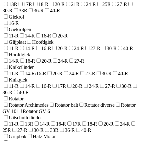
13R
17R
18-R
20-R
21R
24-R
25R
27-R
30-R
33R
36-R
40-R
Giekrol
16-R
Giekrolpen
11-R
14-R
16-R
20-R
Glijplaat
Hoofdgiek
11-R
14-R
16-R
20-R
24-R
27-R
30-R
40-R
Hoofdgiek
14-R
16-R
20-R
24-R
27-R
Knikcilinder
11-R
14-R/16-R
20-R
24-R
27-R
30-R
40-R
Knikgiek
11-R
14-R
16-R
17R
20-R
24-R
27-R
30-R
36-R
40-R
Rotator
Rotator Archimedes
Rotator balt
Rotator diverse
Rotator
GV-10
Rotator GV-6
Uitschuifcilinder
11-R
13R
14-R
16-R
17R
18-R
20-R
24-R
25R
27-R
30-R
33R
36-R
40-R
Grijpbak
Hatz Motor