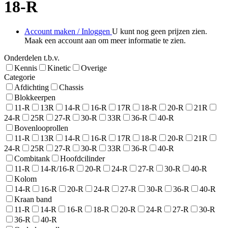
18-R
Account maken / Inloggen
U kunt nog geen prijzen zien.
Maak een account aan om meer informatie te zien.
Onderdelen t.b.v.
Kennis
Kinetic
Overige
Categorie
Afdichting
Chassis
Blokkeerpen
11-R
13R
14-R
16-R
17R
18-R
20-R
21R
24-R
25R
27-R
30-R
33R
36-R
40-R
Bovenlooprollen
11-R
13R
14-R
16-R
17R
18-R
20-R
21R
24-R
25R
27-R
30-R
33R
36-R
40-R
Combitank
Hoofdcilinder
11-R
14-R/16-R
20-R
24-R
27-R
30-R
40-R
Kolom
14-R
16-R
20-R
24-R
27-R
30-R
36-R
40-R
Kraan band
11-R
14-R
16-R
18-R
20-R
24-R
27-R
30-R
36-R
40-R