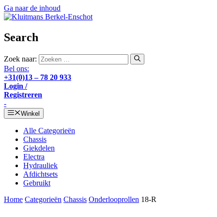
Ga naar de inhoud
Search
Zoek naar:
Bel ons:
+31(0)13 – 78 20 933
Login /
Registreren
-
Winkel
Alle Categorieën
Chassis
Giekdelen
Electra
Hydrauliek
Afdichtsets
Gebruikt
Home
Categorieën
Chassis
Onderlooprollen
18-R