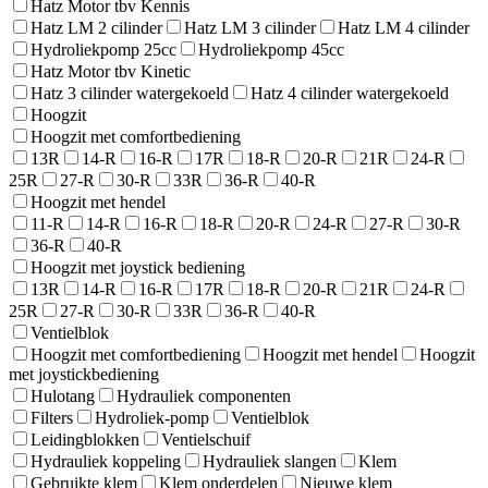
Hatz Motor tbv Kennis
Hatz LM 2 cilinder
Hatz LM 3 cilinder
Hatz LM 4 cilinder
Hydroliekpomp 25cc
Hydroliekpomp 45cc
Hatz Motor tbv Kinetic
Hatz 3 cilinder watergekoeld
Hatz 4 cilinder watergekoeld
Hoogzit
Hoogzit met comfortbediening
13R
14-R
16-R
17R
18-R
20-R
21R
24-R
25R
27-R
30-R
33R
36-R
40-R
Hoogzit met hendel
11-R
14-R
16-R
18-R
20-R
24-R
27-R
30-R
36-R
40-R
Hoogzit met joystick bediening
13R
14-R
16-R
17R
18-R
20-R
21R
24-R
25R
27-R
30-R
33R
36-R
40-R
Ventielblok
Hoogzit met comfortbediening
Hoogzit met hendel
Hoogzit
met joystickbediening
Hulotang
Hydrauliek componenten
Filters
Hydroliek-pomp
Ventielblok
Leidingblokken
Ventielschuif
Hydrauliek koppeling
Hydrauliek slangen
Klem
Gebruikte klem
Klem onderdelen
Nieuwe klem