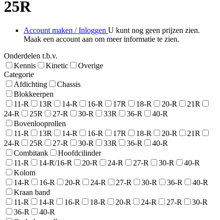
25R
Account maken / Inloggen
U kunt nog geen prijzen zien.
Maak een account aan om meer informatie te zien.
Onderdelen t.b.v.
Kennis
Kinetic
Overige
Categorie
Afdichting
Chassis
Blokkeerpen
11-R
13R
14-R
16-R
17R
18-R
20-R
21R
24-R
25R
27-R
30-R
33R
36-R
40-R
Bovenlooprollen
11-R
13R
14-R
16-R
17R
18-R
20-R
21R
24-R
25R
27-R
30-R
33R
36-R
40-R
Combitank
Hoofdcilinder
11-R
14-R/16-R
20-R
24-R
27-R
30-R
40-R
Kolom
14-R
16-R
20-R
24-R
27-R
30-R
36-R
40-R
Kraan band
11-R
14-R
16-R
18-R
20-R
24-R
27-R
30-R
36-R
40-R