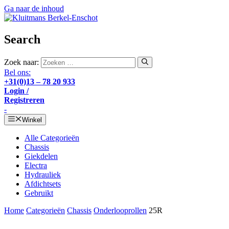
Ga naar de inhoud
Search
Zoek naar:
Bel ons:
+31(0)13 – 78 20 933
Login /
Registreren
-
Winkel
Alle Categorieën
Chassis
Giekdelen
Electra
Hydrauliek
Afdichtsets
Gebruikt
Home
Categorieën
Chassis
Onderlooprollen
25R