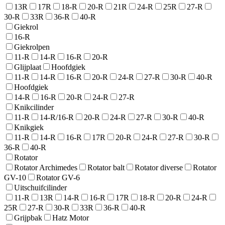
13R
17R
18-R
20-R
21R
24-R
25R
27-R
30-R
33R
36-R
40-R
Giekrol
16-R
Giekrolpen
11-R
14-R
16-R
20-R
Glijplaat
Hoofdgiek
11-R
14-R
16-R
20-R
24-R
27-R
30-R
40-R
Hoofdgiek
14-R
16-R
20-R
24-R
27-R
Knikcilinder
11-R
14-R/16-R
20-R
24-R
27-R
30-R
40-R
Knikgiek
11-R
14-R
16-R
17R
20-R
24-R
27-R
30-R
36-R
40-R
Rotator
Rotator Archimedes
Rotator balt
Rotator diverse
Rotator
GV-10
Rotator GV-6
Uitschuifcilinder
11-R
13R
14-R
16-R
17R
18-R
20-R
24-R
25R
27-R
30-R
33R
36-R
40-R
Grijpbak
Hatz Motor