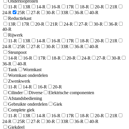
Onderlooprollen
11-R
13R
14-R
16-R
17R
18-R
20-R
21R
24-R
25R
27-R
30-R
33R
36-R
40-R
Reductiekast
13R
17R
20-R
21R
24-R
27-R
30-R
36-R
40-R
Rijwerk
11-R
13R
14-R
16-R
17R
18-R
20-R
21R
24-R
25R
27-R
30-R
33R
36-R
40-R
Steunpoot
14-R
16-R
17R
18-R
20-R
24-R
27-R
30-R
36-R
40-R
Tank
Wormkast
Wormkast onderdelen
Zwenkwerk
11-R
14-R
16-R
20-R
Cilinder
Diverse
Elektrische componenten
Afstandsbediening
Gebruikte onderdelen
Giek
Complete giek
11-R
13R
14-R
16-R
17R
18-R
20-R
21R
24-R
25R
27-R
30-R
33R
36-R
40-R
Giekdeel