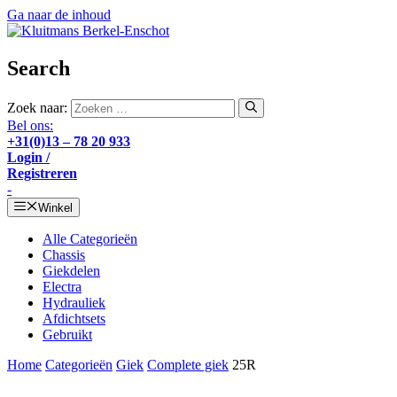
Ga naar de inhoud
Search
Zoek naar:
Bel ons:
+31(0)13 – 78 20 933
Login /
Registreren
-
Winkel
Alle Categorieën
Chassis
Giekdelen
Electra
Hydrauliek
Afdichtsets
Gebruikt
Home
Categorieën
Giek
Complete giek
25R