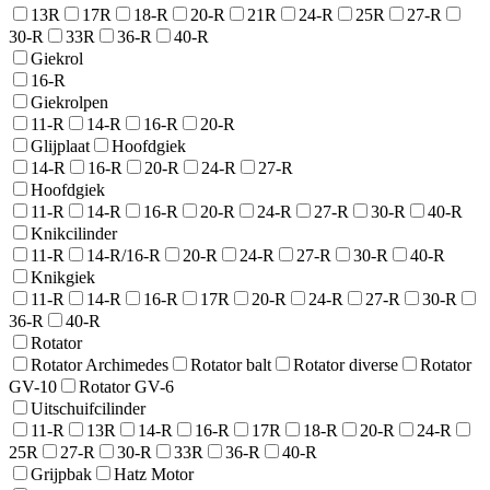
13R
17R
18-R
20-R
21R
24-R
25R
27-R
30-R
33R
36-R
40-R
Giekrol
16-R
Giekrolpen
11-R
14-R
16-R
20-R
Glijplaat
Hoofdgiek
14-R
16-R
20-R
24-R
27-R
Hoofdgiek
11-R
14-R
16-R
20-R
24-R
27-R
30-R
40-R
Knikcilinder
11-R
14-R/16-R
20-R
24-R
27-R
30-R
40-R
Knikgiek
11-R
14-R
16-R
17R
20-R
24-R
27-R
30-R
36-R
40-R
Rotator
Rotator Archimedes
Rotator balt
Rotator diverse
Rotator
GV-10
Rotator GV-6
Uitschuifcilinder
11-R
13R
14-R
16-R
17R
18-R
20-R
24-R
25R
27-R
30-R
33R
36-R
40-R
Grijpbak
Hatz Motor