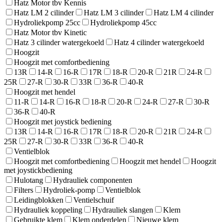
Hatz Motor tbv Kennis
Hatz LM 2 cilinder
Hatz LM 3 cilinder
Hatz LM 4 cilinder
Hydroliekpomp 25cc
Hydroliekpomp 45cc
Hatz Motor tbv Kinetic
Hatz 3 cilinder watergekoeld
Hatz 4 cilinder watergekoeld
Hoogzit
Hoogzit met comfortbediening
13R
14-R
16-R
17R
18-R
20-R
21R
24-R
25R
27-R
30-R
33R
36-R
40-R
Hoogzit met hendel
11-R
14-R
16-R
18-R
20-R
24-R
27-R
30-R
36-R
40-R
Hoogzit met joystick bediening
13R
14-R
16-R
17R
18-R
20-R
21R
24-R
25R
27-R
30-R
33R
36-R
40-R
Ventielblok
Hoogzit met comfortbediening
Hoogzit met hendel
Hoogzit
met joystickbediening
Hulotang
Hydrauliek componenten
Filters
Hydroliek-pomp
Ventielblok
Leidingblokken
Ventielschuif
Hydrauliek koppeling
Hydrauliek slangen
Klem
Gebruikte klem
Klem onderdelen
Nieuwe klem