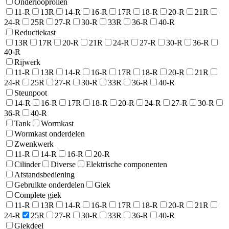
Onderlooprollen
11-R
13R
14-R
16-R
17R
18-R
20-R
21R
24-R
25R
27-R
30-R
33R
36-R
40-R
Reductiekast
13R
17R
20-R
21R
24-R
27-R
30-R
36-R
40-R
Rijwerk
11-R
13R
14-R
16-R
17R
18-R
20-R
21R
24-R
25R
27-R
30-R
33R
36-R
40-R
Steunpoot
14-R
16-R
17R
18-R
20-R
24-R
27-R
30-R
36-R
40-R
Tank
Wormkast
Wormkast onderdelen
Zwenkwerk
11-R
14-R
16-R
20-R
Cilinder
Diverse
Elektrische componenten
Afstandsbediening
Gebruikte onderdelen
Giek
Complete giek
11-R
13R
14-R
16-R
17R
18-R
20-R
21R
24-R
25R
27-R
30-R
33R
36-R
40-R
Giekdeel