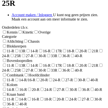
25R
Account maken / Inloggen
U kunt nog geen prijzen zien.
Maak een account aan om meer informatie te zien.
Onderdelen t.b.v.
Kennis
Kinetic
Overige
Categorie
Afdichting
Chassis
Blokkeerpen
11-R
13R
14-R
16-R
17R
18-R
20-R
21R
24-R
25R
27-R
30-R
33R
36-R
40-R
Bovenlooprollen
11-R
13R
14-R
16-R
17R
18-R
20-R
21R
24-R
25R
27-R
30-R
33R
36-R
40-R
Combitank
Hoofdcilinder
11-R
14-R/16-R
20-R
24-R
27-R
30-R
40-R
Kolom
14-R
16-R
20-R
24-R
27-R
30-R
36-R
40-R
Kraan band
11-R
14-R
16-R
18-R
20-R
24-R
27-R
30-R
36-R
40-R