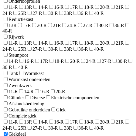
Onderlooprollen
11-R
13R
14-R
16-R
17R
18-R
20-R
21R
24-R
25R
27-R
30-R
33R
36-R
40-R
Reductiekast
13R
17R
20-R
21R
24-R
27-R
30-R
36-R
40-R
Rijwerk
11-R
13R
14-R
16-R
17R
18-R
20-R
21R
24-R
25R
27-R
30-R
33R
36-R
40-R
Steunpoot
14-R
16-R
17R
18-R
20-R
24-R
27-R
30-R
36-R
40-R
Tank
Wormkast
Wormkast onderdelen
Zwenkwerk
11-R
14-R
16-R
20-R
Cilinder
Diverse
Elektrische componenten
Afstandsbediening
Gebruikte onderdelen
Giek
Complete giek
11-R
13R
14-R
16-R
17R
18-R
20-R
21R
24-R
25R
27-R
30-R
33R
36-R
40-R
Giekdeel