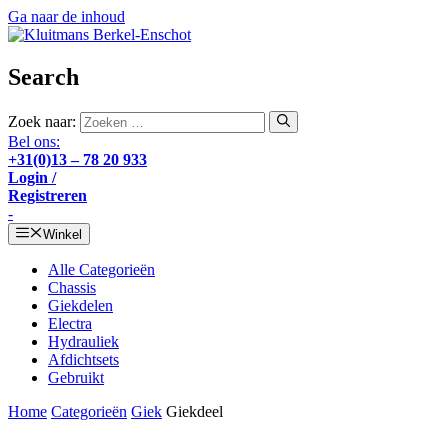
Ga naar de inhoud
Search
Zoek naar:
Bel ons:
+31(0)13 – 78 20 933
Login /
Registreren
-
Winkel
Alle Categorieën
Chassis
Giekdelen
Electra
Hydrauliek
Afdichtsets
Gebruikt
Home
Categorieën
Giek
Giekdeel