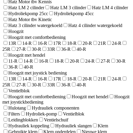
Hatz Motor tbv Kennis
Hatz LM 2 cilinder
Hatz LM 3 cilinder
Hatz LM 4 cilinder
Hydroliekpomp 25cc
Hydroliekpomp 45cc
Hatz Motor tbv Kinetic
Hatz 3 cilinder watergekoeld
Hatz 4 cilinder watergekoeld
Hoogzit
Hoogzit met comfortbediening
13R
14-R
16-R
17R
18-R
20-R
21R
24-R
25R
27-R
30-R
33R
36-R
40-R
Hoogzit met hendel
11-R
14-R
16-R
18-R
20-R
24-R
27-R
30-R
36-R
40-R
Hoogzit met joystick bediening
13R
14-R
16-R
17R
18-R
20-R
21R
24-R
25R
27-R
30-R
33R
36-R
40-R
Ventielblok
Hoogzit met comfortbediening
Hoogzit met hendel
Hoogzit
met joystickbediening
Hulotang
Hydrauliek componenten
Filters
Hydroliek-pomp
Ventielblok
Leidingblokken
Ventielschuif
Hydrauliek koppeling
Hydrauliek slangen
Klem
Gebruikte klem
Klem onderdelen
Nieuwe klem