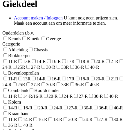
Giekdeel
Account maken / Inloggen
U kunt nog geen prijzen zien.
Maak een account aan om meer informatie te zien.
Onderdelen t.b.v.
Kennis
Kinetic
Overige
Categorie
Afdichting
Chassis
Blokkeerpen
11-R
13R
14-R
16-R
17R
18-R
20-R
21R
24-R
25R
27-R
30-R
33R
36-R
40-R
Bovenlooprollen
11-R
13R
14-R
16-R
17R
18-R
20-R
21R
24-R
25R
27-R
30-R
33R
36-R
40-R
Combitank
Hoofdcilinder
11-R
14-R/16-R
20-R
24-R
27-R
30-R
40-R
Kolom
14-R
16-R
20-R
24-R
27-R
30-R
36-R
40-R
Kraan band
11-R
14-R
16-R
18-R
20-R
24-R
27-R
30-R
36-R
40-R