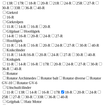
13R
17R
18-R
20-R
21R
24-R
25R
27-R
30-R
33R
36-R
40-R
Giekrol
16-R
Giekrolpen
11-R
14-R
16-R
20-R
Glijplaat
Hoofdgiek
14-R
16-R
20-R
24-R
27-R
Hoofdgiek
11-R
14-R
16-R
20-R
24-R
27-R
30-R
40-R
Knikcilinder
11-R
14-R/16-R
20-R
24-R
27-R
30-R
40-R
Knikgiek
11-R
14-R
16-R
17R
20-R
24-R
27-R
30-R
36-R
40-R
Rotator
Rotator Archimedes
Rotator balt
Rotator diverse
Rotator
GV-10
Rotator GV-6
Uitschuifcilinder
11-R
13R
14-R
16-R
17R
18-R
20-R
24-R
25R
27-R
30-R
33R
36-R
40-R
Grijpbak
Hatz Motor