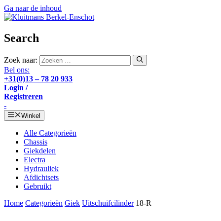
Ga naar de inhoud
Search
Zoek naar:
Bel ons:
+31(0)13 – 78 20 933
Login /
Registreren
-
Winkel
Alle Categorieën
Chassis
Giekdelen
Electra
Hydrauliek
Afdichtsets
Gebruikt
Home
Categorieën
Giek
Uitschuifcilinder
18-R