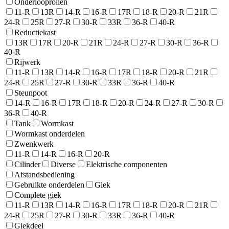
Onderlooprollen
11-R
13R
14-R
16-R
17R
18-R
20-R
21R
24-R
25R
27-R
30-R
33R
36-R
40-R
Reductiekast
13R
17R
20-R
21R
24-R
27-R
30-R
36-R
40-R
Rijwerk
11-R
13R
14-R
16-R
17R
18-R
20-R
21R
24-R
25R
27-R
30-R
33R
36-R
40-R
Steunpoot
14-R
16-R
17R
18-R
20-R
24-R
27-R
30-R
36-R
40-R
Tank
Wormkast
Wormkast onderdelen
Zwenkwerk
11-R
14-R
16-R
20-R
Cilinder
Diverse
Elektrische componenten
Afstandsbediening
Gebruikte onderdelen
Giek
Complete giek
11-R
13R
14-R
16-R
17R
18-R
20-R
21R
24-R
25R
27-R
30-R
33R
36-R
40-R
Giekdeel