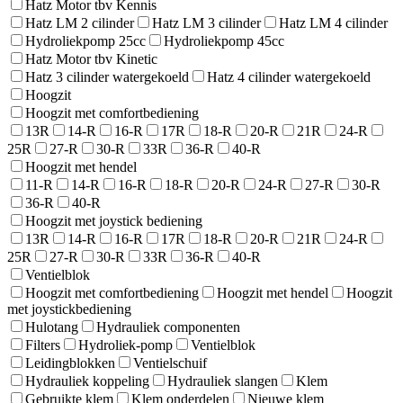
Hatz Motor tbv Kennis
Hatz LM 2 cilinder
Hatz LM 3 cilinder
Hatz LM 4 cilinder
Hydroliekpomp 25cc
Hydroliekpomp 45cc
Hatz Motor tbv Kinetic
Hatz 3 cilinder watergekoeld
Hatz 4 cilinder watergekoeld
Hoogzit
Hoogzit met comfortbediening
13R
14-R
16-R
17R
18-R
20-R
21R
24-R
25R
27-R
30-R
33R
36-R
40-R
Hoogzit met hendel
11-R
14-R
16-R
18-R
20-R
24-R
27-R
30-R
36-R
40-R
Hoogzit met joystick bediening
13R
14-R
16-R
17R
18-R
20-R
21R
24-R
25R
27-R
30-R
33R
36-R
40-R
Ventielblok
Hoogzit met comfortbediening
Hoogzit met hendel
Hoogzit
met joystickbediening
Hulotang
Hydrauliek componenten
Filters
Hydroliek-pomp
Ventielblok
Leidingblokken
Ventielschuif
Hydrauliek koppeling
Hydrauliek slangen
Klem
Gebruikte klem
Klem onderdelen
Nieuwe klem