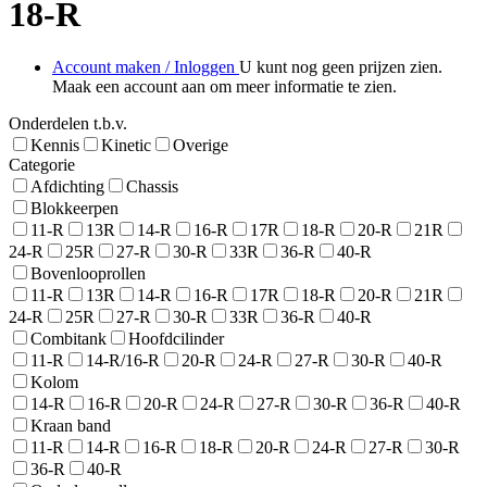
18-R
Account maken / Inloggen
U kunt nog geen prijzen zien.
Maak een account aan om meer informatie te zien.
Onderdelen t.b.v.
Kennis
Kinetic
Overige
Categorie
Afdichting
Chassis
Blokkeerpen
11-R
13R
14-R
16-R
17R
18-R
20-R
21R
24-R
25R
27-R
30-R
33R
36-R
40-R
Bovenlooprollen
11-R
13R
14-R
16-R
17R
18-R
20-R
21R
24-R
25R
27-R
30-R
33R
36-R
40-R
Combitank
Hoofdcilinder
11-R
14-R/16-R
20-R
24-R
27-R
30-R
40-R
Kolom
14-R
16-R
20-R
24-R
27-R
30-R
36-R
40-R
Kraan band
11-R
14-R
16-R
18-R
20-R
24-R
27-R
30-R
36-R
40-R