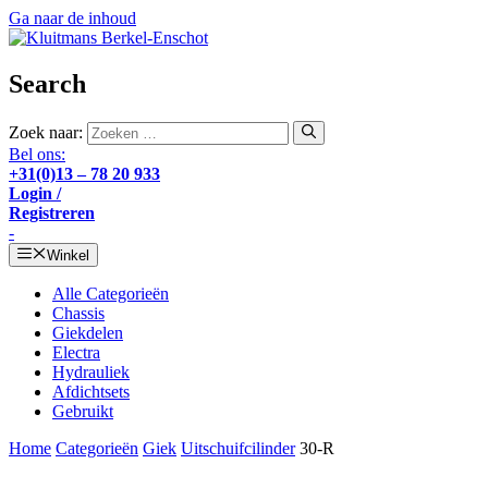
Ga naar de inhoud
Search
Zoek naar:
Bel ons:
+31(0)13 – 78 20 933
Login /
Registreren
-
Winkel
Alle Categorieën
Chassis
Giekdelen
Electra
Hydrauliek
Afdichtsets
Gebruikt
Home
Categorieën
Giek
Uitschuifcilinder
30-R