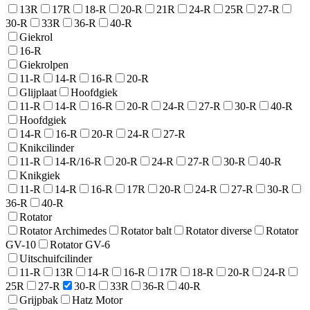
13R
17R
18-R
20-R
21R
24-R
25R
27-R
30-R
33R
36-R
40-R
Giekrol
16-R
Giekrolpen
11-R
14-R
16-R
20-R
Glijplaat
Hoofdgiek
11-R
14-R
16-R
20-R
24-R
27-R
30-R
40-R
Hoofdgiek
14-R
16-R
20-R
24-R
27-R
Knikcilinder
11-R
14-R/16-R
20-R
24-R
27-R
30-R
40-R
Knikgiek
11-R
14-R
16-R
17R
20-R
24-R
27-R
30-R
36-R
40-R
Rotator
Rotator Archimedes
Rotator balt
Rotator diverse
Rotator
GV-10
Rotator GV-6
Uitschuifcilinder
11-R
13R
14-R
16-R
17R
18-R
20-R
24-R
25R
27-R
30-R
33R
36-R
40-R
Grijpbak
Hatz Motor