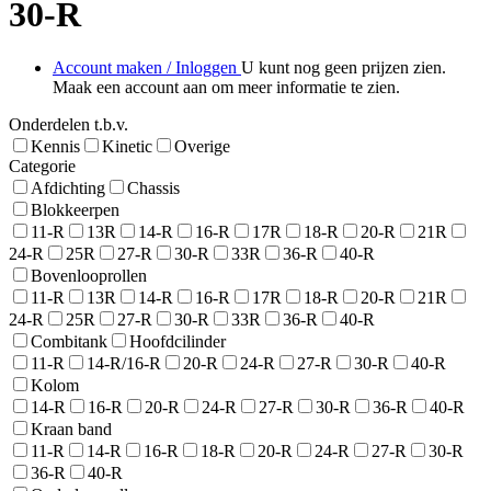
30-R
Account maken / Inloggen
U kunt nog geen prijzen zien.
Maak een account aan om meer informatie te zien.
Onderdelen t.b.v.
Kennis
Kinetic
Overige
Categorie
Afdichting
Chassis
Blokkeerpen
11-R
13R
14-R
16-R
17R
18-R
20-R
21R
24-R
25R
27-R
30-R
33R
36-R
40-R
Bovenlooprollen
11-R
13R
14-R
16-R
17R
18-R
20-R
21R
24-R
25R
27-R
30-R
33R
36-R
40-R
Combitank
Hoofdcilinder
11-R
14-R/16-R
20-R
24-R
27-R
30-R
40-R
Kolom
14-R
16-R
20-R
24-R
27-R
30-R
36-R
40-R
Kraan band
11-R
14-R
16-R
18-R
20-R
24-R
27-R
30-R
36-R
40-R