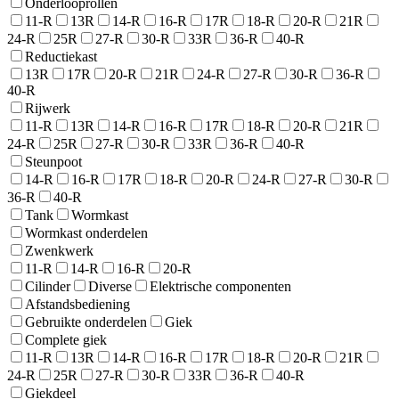
Onderlooprollen
11-R
13R
14-R
16-R
17R
18-R
20-R
21R
24-R
25R
27-R
30-R
33R
36-R
40-R
Reductiekast
13R
17R
20-R
21R
24-R
27-R
30-R
36-R
40-R
Rijwerk
11-R
13R
14-R
16-R
17R
18-R
20-R
21R
24-R
25R
27-R
30-R
33R
36-R
40-R
Steunpoot
14-R
16-R
17R
18-R
20-R
24-R
27-R
30-R
36-R
40-R
Tank
Wormkast
Wormkast onderdelen
Zwenkwerk
11-R
14-R
16-R
20-R
Cilinder
Diverse
Elektrische componenten
Afstandsbediening
Gebruikte onderdelen
Giek
Complete giek
11-R
13R
14-R
16-R
17R
18-R
20-R
21R
24-R
25R
27-R
30-R
33R
36-R
40-R
Giekdeel