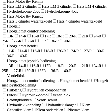
Hatz Motor tbv Kennis
Hatz LM 2 cilinder
Hatz LM 3 cilinder
Hatz LM 4 cilinder
Hydroliekpomp 25cc
Hydroliekpomp 45cc
Hatz Motor tbv Kinetic
Hatz 3 cilinder watergekoeld
Hatz 4 cilinder watergekoeld
Hoogzit
Hoogzit met comfortbediening
13R
14-R
16-R
17R
18-R
20-R
21R
24-R
25R
27-R
30-R
33R
36-R
40-R
Hoogzit met hendel
11-R
14-R
16-R
18-R
20-R
24-R
27-R
30-R
36-R
40-R
Hoogzit met joystick bediening
13R
14-R
16-R
17R
18-R
20-R
21R
24-R
25R
27-R
30-R
33R
36-R
40-R
Ventielblok
Hoogzit met comfortbediening
Hoogzit met hendel
Hoogzit
met joystickbediening
Hulotang
Hydrauliek componenten
Filters
Hydroliek-pomp
Ventielblok
Leidingblokken
Ventielschuif
Hydrauliek koppeling
Hydrauliek slangen
Klem
Gebruikte klem
Klem onderdelen
Nieuwe klem