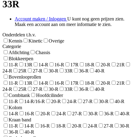
33R
Account maken / Inloggen
U kunt nog geen prijzen zien.
Maak een account aan om meer informatie te zien.
Onderdelen t.b.v.
Kennis
Kinetic
Overige
Categorie
Afdichting
Chassis
Blokkeerpen
11-R
13R
14-R
16-R
17R
18-R
20-R
21R
24-R
25R
27-R
30-R
33R
36-R
40-R
Bovenlooprollen
11-R
13R
14-R
16-R
17R
18-R
20-R
21R
24-R
25R
27-R
30-R
33R
36-R
40-R
Combitank
Hoofdcilinder
11-R
14-R/16-R
20-R
24-R
27-R
30-R
40-R
Kolom
14-R
16-R
20-R
24-R
27-R
30-R
36-R
40-R
Kraan band
11-R
14-R
16-R
18-R
20-R
24-R
27-R
30-R
36-R
40-R