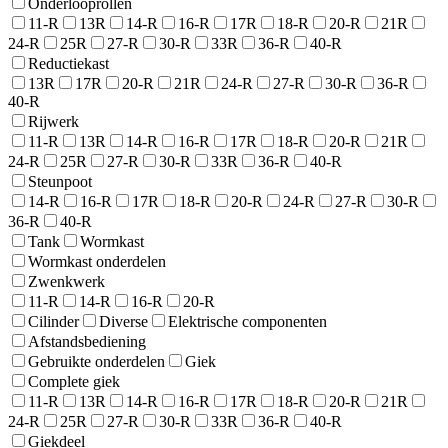
Onderlooprollen
11-R
13R
14-R
16-R
17R
18-R
20-R
21R
24-R
25R
27-R
30-R
33R
36-R
40-R
Reductiekast
13R
17R
20-R
21R
24-R
27-R
30-R
36-R
40-R
Rijwerk
11-R
13R
14-R
16-R
17R
18-R
20-R
21R
24-R
25R
27-R
30-R
33R
36-R
40-R
Steunpoot
14-R
16-R
17R
18-R
20-R
24-R
27-R
30-R
36-R
40-R
Tank
Wormkast
Wormkast onderdelen
Zwenkwerk
11-R
14-R
16-R
20-R
Cilinder
Diverse
Elektrische componenten
Afstandsbediening
Gebruikte onderdelen
Giek
Complete giek
11-R
13R
14-R
16-R
17R
18-R
20-R
21R
24-R
25R
27-R
30-R
33R
36-R
40-R
Giekdeel