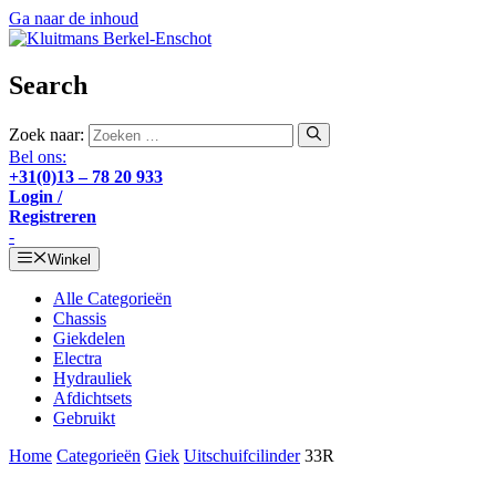
Ga naar de inhoud
Search
Zoek naar:
Bel ons:
+31(0)13 – 78 20 933
Login /
Registreren
-
Winkel
Alle Categorieën
Chassis
Giekdelen
Electra
Hydrauliek
Afdichtsets
Gebruikt
Home
Categorieën
Giek
Uitschuifcilinder
33R