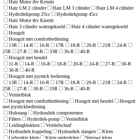
Hatz Motor tbv Kennis
Hatz LM 2 cilinder
Hatz LM 3 cilinder
Hatz LM 4 cilinder
Hydroliekpomp 25cc
Hydroliekpomp 45cc
Hatz Motor tbv Kinetic
Hatz 3 cilinder watergekoeld
Hatz 4 cilinder watergekoeld
Hoogzit
Hoogzit met comfortbediening
13R
14-R
16-R
17R
18-R
20-R
21R
24-R
25R
27-R
30-R
33R
36-R
40-R
Hoogzit met hendel
11-R
14-R
16-R
18-R
20-R
24-R
27-R
30-R
36-R
40-R
Hoogzit met joystick bediening
13R
14-R
16-R
17R
18-R
20-R
21R
24-R
25R
27-R
30-R
33R
36-R
40-R
Ventielblok
Hoogzit met comfortbediening
Hoogzit met hendel
Hoogzit
met joystickbediening
Hulotang
Hydrauliek componenten
Filters
Hydroliek-pomp
Ventielblok
Leidingblokken
Ventielschuif
Hydrauliek koppeling
Hydrauliek slangen
Klem
Gebruikte klem
Klem onderdelen
Nieuwe klem