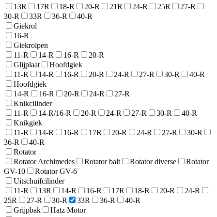
13R
17R
18-R
20-R
21R
24-R
25R
27-R
30-R
33R
36-R
40-R
Giekrol
16-R
Giekrolpen
11-R
14-R
16-R
20-R
Glijplaat
Hoofdgiek
11-R
14-R
16-R
20-R
24-R
27-R
30-R
40-R
Hoofdgiek
14-R
16-R
20-R
24-R
27-R
Knikcilinder
11-R
14-R/16-R
20-R
24-R
27-R
30-R
40-R
Knikgiek
11-R
14-R
16-R
17R
20-R
24-R
27-R
30-R
36-R
40-R
Rotator
Rotator Archimedes
Rotator balt
Rotator diverse
Rotator
GV-10
Rotator GV-6
Uitschuifcilinder
11-R
13R
14-R
16-R
17R
18-R
20-R
24-R
25R
27-R
30-R
33R
36-R
40-R
Grijpbak
Hatz Motor