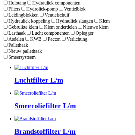
Hulotang
Hydrauliek componenten
Filters
Hydroliek-pomp
Ventielblok
Leidingblokken
Ventielschuif
Hydrauliek koppeling
Hydrauliek slangen
Klem
Gebruikte klem
Klem onderdelen
Nieuwe klem
Lasthaak
Lucht componenten
Oplegger
Asdelen
KWB
Pacton
Verlichting
Pallethaak
Nieuw pallethaak
Smeersysteem
Luchtfilter L/m
Smeeroliefilter L/m
Brandstoffilter L/m