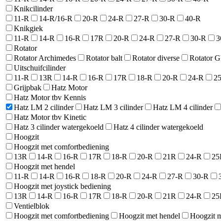
Knikcilinder
11-R
14-R/16-R
20-R
24-R
27-R
30-R
40-R
Knikgiek
11-R
14-R
16-R
17R
20-R
24-R
27-R
30-R
3
Rotator
Rotator Archimedes
Rotator balt
Rotator diverse
Rotator 
Uitschuifcilinder
11-R
13R
14-R
16-R
17R
18-R
20-R
24-R
2
Grijpbak
Hatz Motor
Hatz Motor tbv Kennis
Hatz LM 2 cilinder
Hatz LM 3 cilinder
Hatz LM 4 cilinder
Hatz Motor tbv Kinetic
Hatz 3 cilinder watergekoeld
Hatz 4 cilinder watergekoeld
Hoogzit
Hoogzit met comfortbediening
13R
14-R
16-R
17R
18-R
20-R
21R
24-R
25
Hoogzit met hendel
11-R
14-R
16-R
18-R
20-R
24-R
27-R
30-R
Hoogzit met joystick bediening
13R
14-R
16-R
17R
18-R
20-R
21R
24-R
25
Ventielblok
Hoogzit met comfortbediening
Hoogzit met hendel
Hoogzit m