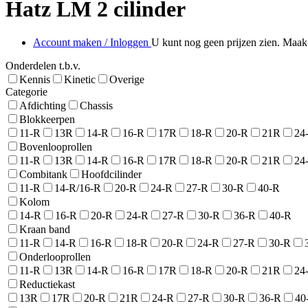
Hatz LM 2 cilinder
Account maken / Inloggen
U kunt nog geen prijzen zien. Maak 
Onderdelen t.b.v.
Kennis
Kinetic
Overige
Categorie
Afdichting
Chassis
Blokkeerpen
11-R
13R
14-R
16-R
17R
18-R
20-R
21R
24
Bovenlooprollen
11-R
13R
14-R
16-R
17R
18-R
20-R
21R
24
Combitank
Hoofdcilinder
11-R
14-R/16-R
20-R
24-R
27-R
30-R
40-R
Kolom
14-R
16-R
20-R
24-R
27-R
30-R
36-R
40-R
Kraan band
11-R
14-R
16-R
18-R
20-R
24-R
27-R
30-R
Onderlooprollen
11-R
13R
14-R
16-R
17R
18-R
20-R
21R
24
Reductiekast
13R
17R
20-R
21R
24-R
27-R
30-R
36-R
40