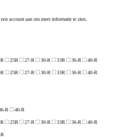
een account aan om meer informatie te zien.
-R
25R
27-R
30-R
33R
36-R
40-R
-R
25R
27-R
30-R
33R
36-R
40-R
36-R
40-R
-R
25R
27-R
30-R
33R
36-R
40-R
-R