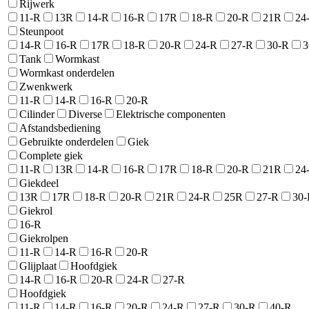
Rijwerk
11-R
13R
14-R
16-R
17R
18-R
20-R
21R
24
Steunpoot
14-R
16-R
17R
18-R
20-R
24-R
27-R
30-R
3
Tank
Wormkast
Wormkast onderdelen
Zwenkwerk
11-R
14-R
16-R
20-R
Cilinder
Diverse
Elektrische componenten
Afstandsbediening
Gebruikte onderdelen
Giek
Complete giek
11-R
13R
14-R
16-R
17R
18-R
20-R
21R
24
Giekdeel
13R
17R
18-R
20-R
21R
24-R
25R
27-R
30-
Giekrol
16-R
Giekrolpen
11-R
14-R
16-R
20-R
Glijplaat
Hoofdgiek
14-R
16-R
20-R
24-R
27-R
Hoofdgiek
11-R
14-R
16-R
20-R
24-R
27-R
30-R
40-R