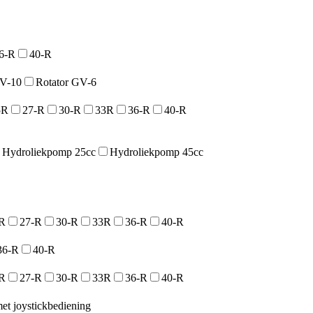
6-R
40-R
GV-10
Rotator GV-6
5R
27-R
30-R
33R
36-R
40-R
Hydroliekpomp 25cc
Hydroliekpomp 45cc
R
27-R
30-R
33R
36-R
40-R
36-R
40-R
R
27-R
30-R
33R
36-R
40-R
et joystickbediening