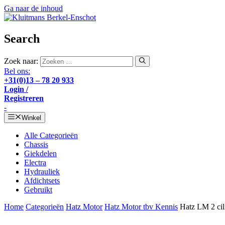
Ga naar de inhoud
Search
Zoek naar:
Bel ons:
+31(0)13 – 78 20 933
Login /
Registreren
-
Winkel
Alle Categorieën
Chassis
Giekdelen
Electra
Hydrauliek
Afdichtsets
Gebruikt
Home
Categorieën
Hatz Motor
Hatz Motor tbv Kennis
Hatz LM 2 cil