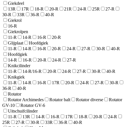
Giekdeel
13R
17R
18-R
20-R
21R
24-R
25R
27-R
30-R
33R
36-R
40-R
Giekrol
16-R
Giekrolpen
11-R
14-R
16-R
20-R
Glijplaat
Hoofdgiek
11-R
14-R
16-R
20-R
24-R
27-R
30-R
40-R
Hoofdgiek
14-R
16-R
20-R
24-R
27-R
Knikcilinder
11-R
14-R/16-R
20-R
24-R
27-R
30-R
40-R
Knikgiek
11-R
14-R
16-R
17R
20-R
24-R
27-R
30-R
36-R
40-R
Rotator
Rotator Archimedes
Rotator balt
Rotator diverse
Rotator
GV-10
Rotator GV-6
Uitschuifcilinder
11-R
13R
14-R
16-R
17R
18-R
20-R
24-R
25R
27-R
30-R
33R
36-R
40-R