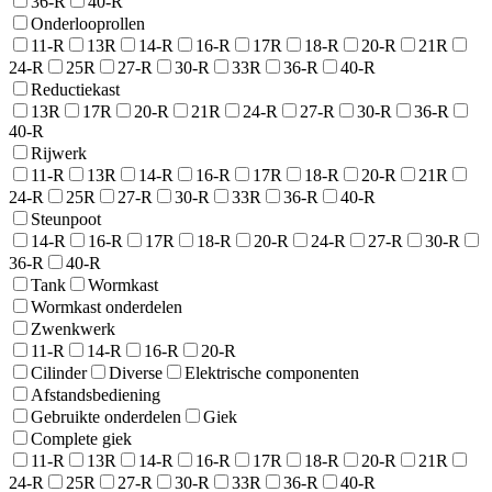
36-R
40-R
Onderlooprollen
11-R
13R
14-R
16-R
17R
18-R
20-R
21R
24-R
25R
27-R
30-R
33R
36-R
40-R
Reductiekast
13R
17R
20-R
21R
24-R
27-R
30-R
36-R
40-R
Rijwerk
11-R
13R
14-R
16-R
17R
18-R
20-R
21R
24-R
25R
27-R
30-R
33R
36-R
40-R
Steunpoot
14-R
16-R
17R
18-R
20-R
24-R
27-R
30-R
36-R
40-R
Tank
Wormkast
Wormkast onderdelen
Zwenkwerk
11-R
14-R
16-R
20-R
Cilinder
Diverse
Elektrische componenten
Afstandsbediening
Gebruikte onderdelen
Giek
Complete giek
11-R
13R
14-R
16-R
17R
18-R
20-R
21R
24-R
25R
27-R
30-R
33R
36-R
40-R