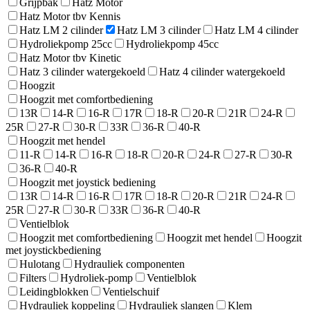
Grijpbak
Hatz Motor
Hatz Motor tbv Kennis
Hatz LM 2 cilinder
Hatz LM 3 cilinder
Hatz LM 4 cilinder
Hydroliekpomp 25cc
Hydroliekpomp 45cc
Hatz Motor tbv Kinetic
Hatz 3 cilinder watergekoeld
Hatz 4 cilinder watergekoeld
Hoogzit
Hoogzit met comfortbediening
13R
14-R
16-R
17R
18-R
20-R
21R
24-R
25R
27-R
30-R
33R
36-R
40-R
Hoogzit met hendel
11-R
14-R
16-R
18-R
20-R
24-R
27-R
30-R
36-R
40-R
Hoogzit met joystick bediening
13R
14-R
16-R
17R
18-R
20-R
21R
24-R
25R
27-R
30-R
33R
36-R
40-R
Ventielblok
Hoogzit met comfortbediening
Hoogzit met hendel
Hoogzit
met joystickbediening
Hulotang
Hydrauliek componenten
Filters
Hydroliek-pomp
Ventielblok
Leidingblokken
Ventielschuif
Hydrauliek koppeling
Hydrauliek slangen
Klem