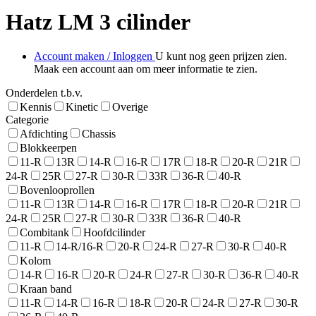
Hatz LM 3 cilinder
Account maken / Inloggen
U kunt nog geen prijzen zien.
Maak een account aan om meer informatie te zien.
Onderdelen t.b.v.
Kennis
Kinetic
Overige
Categorie
Afdichting
Chassis
Blokkeerpen
11-R
13R
14-R
16-R
17R
18-R
20-R
21R
24-R
25R
27-R
30-R
33R
36-R
40-R
Bovenlooprollen
11-R
13R
14-R
16-R
17R
18-R
20-R
21R
24-R
25R
27-R
30-R
33R
36-R
40-R
Combitank
Hoofdcilinder
11-R
14-R/16-R
20-R
24-R
27-R
30-R
40-R
Kolom
14-R
16-R
20-R
24-R
27-R
30-R
36-R
40-R
Kraan band
11-R
14-R
16-R
18-R
20-R
24-R
27-R
30-R