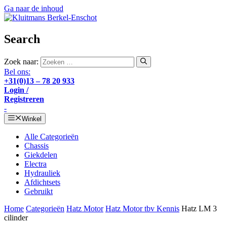
Ga naar de inhoud
Search
Zoek naar:
Bel ons:
+31(0)13 – 78 20 933
Login /
Registreren
-
Winkel
Alle Categorieën
Chassis
Giekdelen
Electra
Hydrauliek
Afdichtsets
Gebruikt
Home
Categorieën
Hatz Motor
Hatz Motor tbv Kennis
Hatz LM 3
cilinder