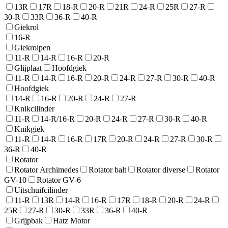
13R
17R
18-R
20-R
21R
24-R
25R
27-R
30-R
33R
36-R
40-R
Giekrol
16-R
Giekrolpen
11-R
14-R
16-R
20-R
Glijplaat
Hoofdgiek
11-R
14-R
16-R
20-R
24-R
27-R
30-R
40-R
Hoofdgiek
14-R
16-R
20-R
24-R
27-R
Knikcilinder
11-R
14-R/16-R
20-R
24-R
27-R
30-R
40-R
Knikgiek
11-R
14-R
16-R
17R
20-R
24-R
27-R
30-R
36-R
40-R
Rotator
Rotator Archimedes
Rotator balt
Rotator diverse
Rotator
GV-10
Rotator GV-6
Uitschuifcilinder
11-R
13R
14-R
16-R
17R
18-R
20-R
24-R
25R
27-R
30-R
33R
36-R
40-R
Grijpbak
Hatz Motor