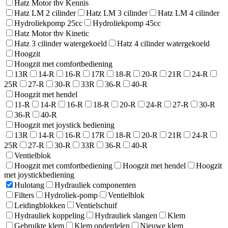
Hatz Motor tbv Kennis
Hatz LM 2 cilinder
Hatz LM 3 cilinder
Hatz LM 4 cilinder
Hydroliekpomp 25cc
Hydroliekpomp 45cc
Hatz Motor tbv Kinetic
Hatz 3 cilinder watergekoeld
Hatz 4 cilinder watergekoeld
Hoogzit
Hoogzit met comfortbediening
13R
14-R
16-R
17R
18-R
20-R
21R
24-R
25R
27-R
30-R
33R
36-R
40-R
Hoogzit met hendel
11-R
14-R
16-R
18-R
20-R
24-R
27-R
30-R
36-R
40-R
Hoogzit met joystick bediening
13R
14-R
16-R
17R
18-R
20-R
21R
24-R
25R
27-R
30-R
33R
36-R
40-R
Ventielblok
Hoogzit met comfortbediening
Hoogzit met hendel
Hoogzit
met joystickbediening
Hulotang
Hydrauliek componenten
Filters
Hydroliek-pomp
Ventielblok
Leidingblokken
Ventielschuif
Hydrauliek koppeling
Hydrauliek slangen
Klem
Gebruikte klem
Klem onderdelen
Nieuwe klem