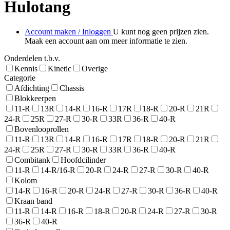
Hulotang
Account maken / Inloggen
U kunt nog geen prijzen zien.
Maak een account aan om meer informatie te zien.
Onderdelen t.b.v.
Kennis
Kinetic
Overige
Categorie
Afdichting
Chassis
Blokkeerpen
11-R
13R
14-R
16-R
17R
18-R
20-R
21R
24-R
25R
27-R
30-R
33R
36-R
40-R
Bovenlooprollen
11-R
13R
14-R
16-R
17R
18-R
20-R
21R
24-R
25R
27-R
30-R
33R
36-R
40-R
Combitank
Hoofdcilinder
11-R
14-R/16-R
20-R
24-R
27-R
30-R
40-R
Kolom
14-R
16-R
20-R
24-R
27-R
30-R
36-R
40-R
Kraan band
11-R
14-R
16-R
18-R
20-R
24-R
27-R
30-R
36-R
40-R