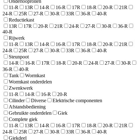
Onderlooprollen
11-R
13R
14-R
16-R
17R
18-R
20-R
21R
24-R
25R
27-R
30-R
33R
36-R
40-R
Reductiekast
13R
17R
20-R
21R
24-R
27-R
30-R
36-R
40-R
Rijwerk
11-R
13R
14-R
16-R
17R
18-R
20-R
21R
24-R
25R
27-R
30-R
33R
36-R
40-R
Steunpoot
14-R
16-R
17R
18-R
20-R
24-R
27-R
30-R
36-R
40-R
Tank
Wormkast
Wormkast onderdelen
Zwenkwerk
11-R
14-R
16-R
20-R
Cilinder
Diverse
Elektrische componenten
Afstandsbediening
Gebruikte onderdelen
Giek
Complete giek
11-R
13R
14-R
16-R
17R
18-R
20-R
21R
24-R
25R
27-R
30-R
33R
36-R
40-R
Giekdeel