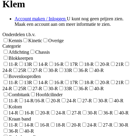
Klem
Account maken / Inloggen
U kunt nog geen prijzen zien.
Maak een account aan om meer informatie te zien.
Onderdelen t.b.v.
Kennis
Kinetic
Overige
Categorie
Afdichting
Chassis
Blokkeerpen
11-R
13R
14-R
16-R
17R
18-R
20-R
21R
24-R
25R
27-R
30-R
33R
36-R
40-R
Bovenlooprollen
11-R
13R
14-R
16-R
17R
18-R
20-R
21R
24-R
25R
27-R
30-R
33R
36-R
40-R
Combitank
Hoofdcilinder
11-R
14-R/16-R
20-R
24-R
27-R
30-R
40-R
Kolom
14-R
16-R
20-R
24-R
27-R
30-R
36-R
40-R
Kraan band
11-R
14-R
16-R
18-R
20-R
24-R
27-R
30-R
36-R
40-R