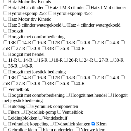
Hatz Motor tbv Kennis
Hatz LM 2 cilinder
Hatz LM 3 cilinder
Hatz LM 4 cilinder
Hydroliekpomp 25cc
Hydroliekpomp 45cc
Hatz Motor tbv Kinetic
Hatz 3 cilinder watergekoeld
Hatz 4 cilinder watergekoeld
Hoogzit
Hoogzit met comfortbediening
13R
14-R
16-R
17R
18-R
20-R
21R
24-R
25R
27-R
30-R
33R
36-R
40-R
Hoogzit met hendel
11-R
14-R
16-R
18-R
20-R
24-R
27-R
30-R
36-R
40-R
Hoogzit met joystick bediening
13R
14-R
16-R
17R
18-R
20-R
21R
24-R
25R
27-R
30-R
33R
36-R
40-R
Ventielblok
Hoogzit met comfortbediening
Hoogzit met hendel
Hoogzit
met joystickbediening
Hulotang
Hydrauliek componenten
Filters
Hydroliek-pomp
Ventielblok
Leidingblokken
Ventielschuif
Hydrauliek koppeling
Hydrauliek slangen
Klem
Gebruikte klem
Klem onderdelen
Nieuwe klem