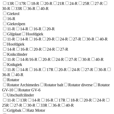
13R
17R
18-R
20-R
21R
24-R
25R
27-R
30-R
33R
36-R
40-R
Giekrol
16-R
Giekrolpen
11-R
14-R
16-R
20-R
Glijplaat
Hoofdgiek
11-R
14-R
16-R
20-R
24-R
27-R
30-R
40-R
Hoofdgiek
14-R
16-R
20-R
24-R
27-R
Knikcilinder
11-R
14-R/16-R
20-R
24-R
27-R
30-R
40-R
Knikgiek
11-R
14-R
16-R
17R
20-R
24-R
27-R
30-R
36-R
40-R
Rotator
Rotator Archimedes
Rotator balt
Rotator diverse
Rotator
GV-10
Rotator GV-6
Uitschuifcilinder
11-R
13R
14-R
16-R
17R
18-R
20-R
24-R
25R
27-R
30-R
33R
36-R
40-R
Grijpbak
Hatz Motor