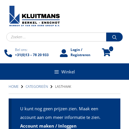
Ga
naar
de
inhoud
Zoek
naar:
-
Bel ons:
Login /
+31(0)13 – 78 20 933
Registreren
Winkel
HOME
CATEGORIEËN
LASTHAAK
U kunt nog geen prijzen zien. Maak een
account aan om meer informatie te zien.
Account maken / Inloggen