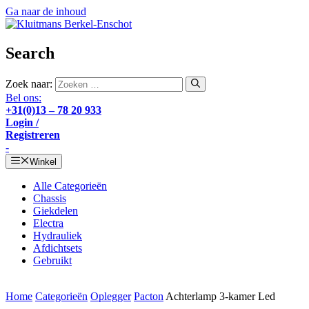
Ga naar de inhoud
Search
Zoek naar:
Bel ons:
+31(0)13 – 78 20 933
Login /
Registreren
-
Winkel
Alle Categorieën
Chassis
Giekdelen
Electra
Hydrauliek
Afdichtsets
Gebruikt
Home
Categorieën
Oplegger
Pacton
Achterlamp 3-kamer Led