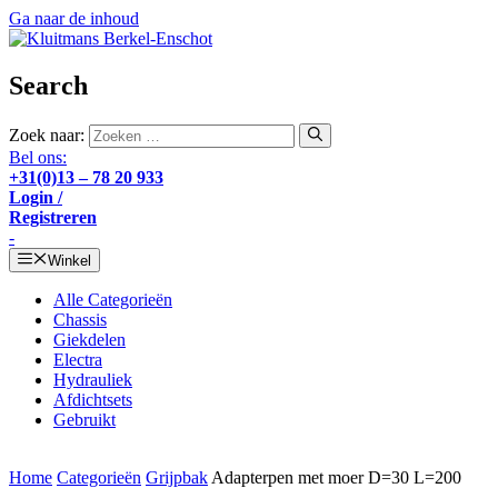
Ga naar de inhoud
Search
Zoek naar:
Bel ons:
+31(0)13 – 78 20 933
Login /
Registreren
-
Winkel
Alle Categorieën
Chassis
Giekdelen
Electra
Hydrauliek
Afdichtsets
Gebruikt
Home
Categorieën
Grijpbak
Adapterpen met moer D=30 L=200