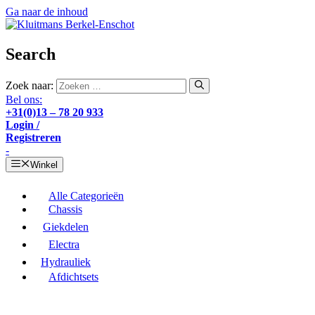
Ga naar de inhoud
Search
Zoek naar:
Bel ons:
+31(0)13 – 78 20 933
Login /
Registreren
-
Winkel
Alle Categorieën
Chassis
Giekdelen
Electra
Hydrauliek
Afdichtsets