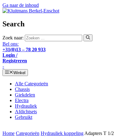
Ga naar de inhoud
Search
Zoek naar:
Bel ons:
+31(0)13 – 78 20 933
Login /
Registreren
-
Winkel
Alle Categorieën
Chassis
Giekdelen
Electra
Hydrauliek
Afdichtsets
Gebruikt
Home
Categorieën
Hydrauliek koppeling
Adapters T 1/2