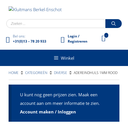
Ga
naar
de
inhoud
Zoek
naar:
-
Bel ons:
Login /
+31(0)13 – 78 20 933
Registreren
Winkel
HOME
CATEGORIEËN
DIVERSE
ADEREINDHULS 1MM ROOD
U kunt nog geen prijzen zien. Maak een
account aan om meer informatie te zien.
Account maken / Inloggen