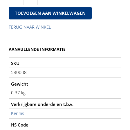
Afd
Set
TOEVOEGEN AAN WINKELWAGEN
Ks11
11-
r
TERUG NAAR WINKEL
aantal
AANVULLENDE INFORMATIE
SKU
580008
Gewicht
0.37 kg
Verkrijgbare onderdelen t.b.v.
Kennis
HS Code