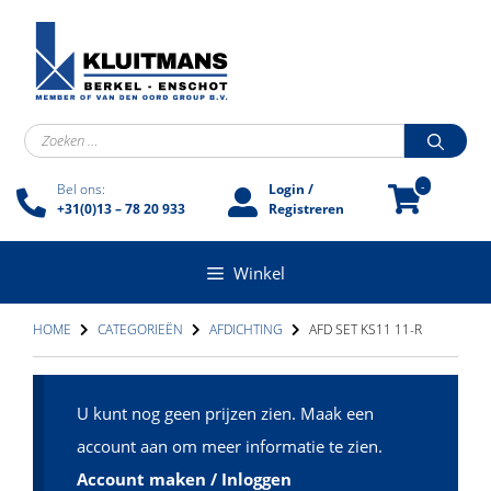
Ga
naar
de
inhoud
Zoek
naar:
-
Bel ons:
Login /
+31(0)13 – 78 20 933
Registreren
Winkel
HOME
CATEGORIEËN
AFDICHTING
AFD SET KS11 11-R
U kunt nog geen prijzen zien. Maak een
account aan om meer informatie te zien.
Account maken / Inloggen