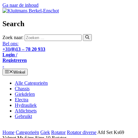
Ga naar de inhoud
Search
Zoek naar:
Bel ons:
+31(0)13 – 78 20 933
Login /
Registreren
-
Winkel
Alle Categorieën
Chassis
Giekdelen
Electra
Hydrauliek
Afdichtsets
Gebruikt
Home
Categorieën
Giek
Rotator
Rotator diverse
Afd Set Ks69
Valmet Mr-6/mr-8/mr-10 Rotator