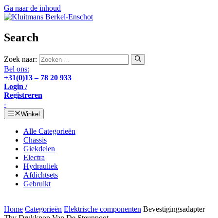
Ga naar de inhoud
Search
Zoek naar:
Bel ons:
+31(0)13 – 78 20 933
Login /
Registreren
-
Winkel
Alle Categorieën
Chassis
Giekdelen
Electra
Hydrauliek
Afdichtsets
Gebruikt
Home
Categorieën
Elektrische componenten
Bevestigingsadapter
Tbv Drukknop Van De Steunpoot