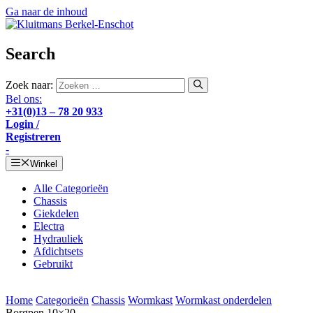
Ga naar de inhoud
Search
Zoek naar:
Bel ons:
+31(0)13 – 78 20 933
Login /
Registreren
-
Winkel
Alle Categorieën
Chassis
Giekdelen
Electra
Hydrauliek
Afdichtsets
Gebruikt
Home
Categorieën
Chassis
Wormkast
Wormkast onderdelen
Borgpen 10×20