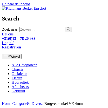
Ga naar de inhoud
Search
Zoek naar:
Bel ons:
+31(0)13 – 78 20 933
Login /
Registreren
-
Winkel
Alle Categorieën
Chassis
Giekdelen
Electra
Hydrauliek
Afdichtsets
Gebruikt
Home
Categorieën
Diverse
Borgveer enkel VZ 4mm