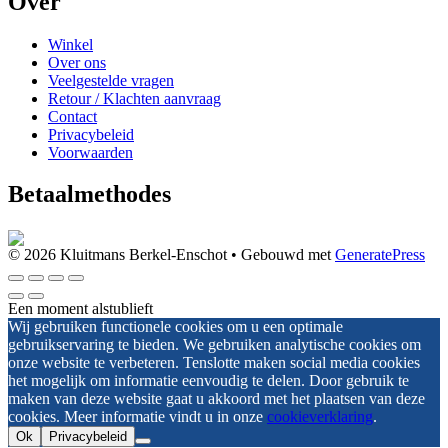
Over
Winkel
Over ons
Veelgestelde vragen
Retour / Klachten aanvraag
Contact
Privacybeleid
Voorwaarden
Betaalmethodes
© 2026 Kluitmans Berkel-Enschot
• Gebouwd met
GeneratePress
Een moment alstublieft
Wij gebruiken functionele cookies om u een optimale
gebruikservaring te bieden. We gebruiken analytische cookies om
onze website te verbeteren. Tenslotte maken social media cookies
het mogelijk om informatie eenvoudig te delen. Door gebruik te
maken van deze website gaat u akkoord met het plaatsen van deze
cookies. Meer informatie vindt u in onze
cookieverklaring
.
Ok
Privacybeleid