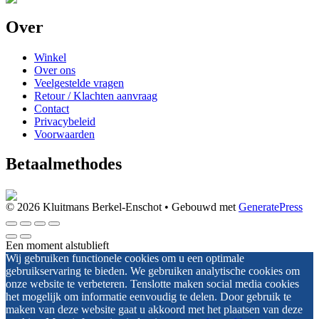
Over
Winkel
Over ons
Veelgestelde vragen
Retour / Klachten aanvraag
Contact
Privacybeleid
Voorwaarden
Betaalmethodes
© 2026 Kluitmans Berkel-Enschot
• Gebouwd met
GeneratePress
Een moment alstublieft
Wij gebruiken functionele cookies om u een optimale
gebruikservaring te bieden. We gebruiken analytische cookies om
onze website te verbeteren. Tenslotte maken social media cookies
het mogelijk om informatie eenvoudig te delen. Door gebruik te
maken van deze website gaat u akkoord met het plaatsen van deze