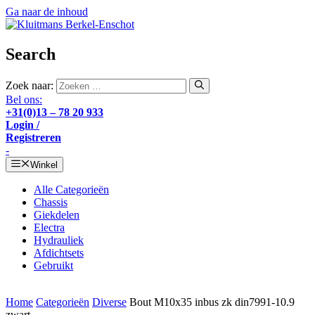
Ga naar de inhoud
Search
Zoek naar:
Bel ons:
+31(0)13 – 78 20 933
Login /
Registreren
-
Winkel
Alle Categorieën
Chassis
Giekdelen
Electra
Hydrauliek
Afdichtsets
Gebruikt
Home
Categorieën
Diverse
Bout M10x35 inbus zk din7991-10.9
zwart