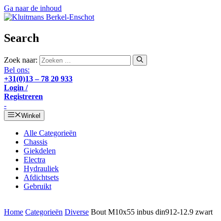
Ga naar de inhoud
Search
Zoek naar:
Bel ons:
+31(0)13 – 78 20 933
Login /
Registreren
-
Winkel
Alle Categorieën
Chassis
Giekdelen
Electra
Hydrauliek
Afdichtsets
Gebruikt
Home
Categorieën
Diverse
Bout M10x55 inbus din912-12.9 zwart