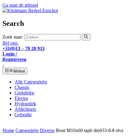
Ga naar de inhoud
Search
Zoek naar:
Bel ons:
+31(0)13 – 78 20 933
Login /
Registreren
-
Winkel
Alle Categorieën
Chassis
Giekdelen
Electra
Hydrauliek
Afdichtsets
Gebruikt
Home
Categorieën
Diverse
Bout M10x60 tapb din933-8.8 elvz