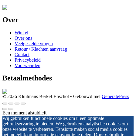
Over
Winkel
Over ons
Veelgestelde vragen
Retour / Klachten aanvraag
Contact
Privacybeleid
Voorwaarden
Betaalmethodes
© 2026 Kluitmans Berkel-Enschot
• Gebouwd met
GeneratePress
Een moment alstublieft
Wij gebruiken functionele cookies om u een optimale
gebruikservaring te bieden. We gebruiken analytische cookies om
onze website te verbeteren. Tenslotte maken social media cookies
het mogelijk om informatie eenvoudig te delen. Door gebruik te