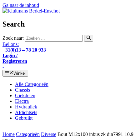
Ga naar de inhoud
Search
Zoek naar:
Bel ons:
+31(0)13 – 78 20 933
Login /
Registreren
-
Winkel
Alle Categorieën
Chassis
Giekdelen
Electra
Hydrauliek
Afdichtsets
Gebruikt
Home
Categorieën
Diverse
Bout M12x100 inbus zk din7991-10.9
zwart