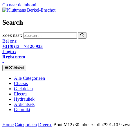
Ga naar de inhoud
Search
Zoek naar:
Bel ons:
+31(0)13 – 78 20 933
Login /
Registreren
-
Winkel
Alle Categorieën
Chassis
Giekdelen
Electra
Hydrauliek
Afdichtsets
Gebruikt
Home
Categorieën
Diverse
Bout M12x30 inbus zk din7991-10.9 zwa