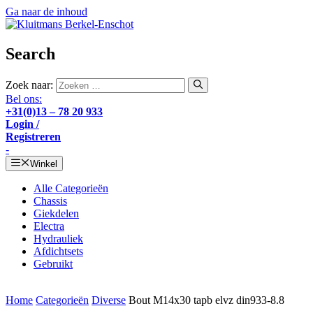
Ga naar de inhoud
Search
Zoek naar:
Bel ons:
+31(0)13 – 78 20 933
Login /
Registreren
-
Winkel
Alle Categorieën
Chassis
Giekdelen
Electra
Hydrauliek
Afdichtsets
Gebruikt
Home
Categorieën
Diverse
Bout M14x30 tapb elvz din933-8.8