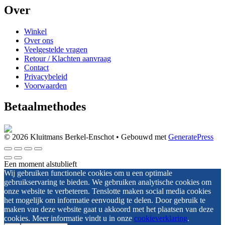
Over
Winkel
Over ons
Veelgestelde vragen
Retour / Klachten aanvraag
Contact
Privacybeleid
Voorwaarden
Betaalmethodes
© 2026 Kluitmans Berkel-Enschot
• Gebouwd met
GeneratePress
Een moment alstublieft
Wij gebruiken functionele cookies om u een optimale
gebruikservaring te bieden. We gebruiken analytische cookies om
onze website te verbeteren. Tenslotte maken social media cookies
het mogelijk om informatie eenvoudig te delen. Door gebruik te
maken van deze website gaat u akkoord met het plaatsen van deze
cookies. Meer informatie vindt u in onze
cookieverklaring
.