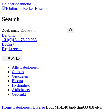
Ga naar de inhoud
Search
Zoek naar:
Bel ons:
+31(0)13 – 78 20 933
Login /
Registreren
-
Winkel
Alle Categorieën
Chassis
Giekdelen
Electra
Hydrauliek
Afdichtsets
Gebruikt
Home
Categorieën
Diverse
Bout M14x40 tapb din933-8.8 elvz