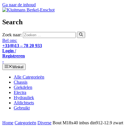
Ga naar de inhoud
Search
Zoek naar:
Bel ons:
+31(0)13 – 78 20 933
Login /
Registreren
-
Winkel
Alle Categorieën
Chassis
Giekdelen
Electra
Hydrauliek
Afdichtsets
Gebruikt
Home
Categorieën
Diverse
Bout M18x40 inbus din912-12.9 zwart