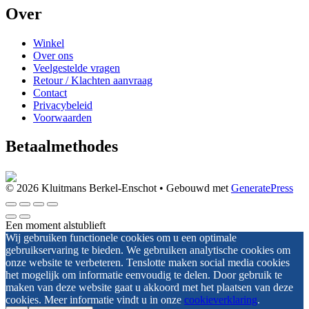
Over
Winkel
Over ons
Veelgestelde vragen
Retour / Klachten aanvraag
Contact
Privacybeleid
Voorwaarden
Betaalmethodes
© 2026 Kluitmans Berkel-Enschot
• Gebouwd met
GeneratePress
Een moment alstublieft
Wij gebruiken functionele cookies om u een optimale
gebruikservaring te bieden. We gebruiken analytische cookies om
onze website te verbeteren. Tenslotte maken social media cookies
het mogelijk om informatie eenvoudig te delen. Door gebruik te
maken van deze website gaat u akkoord met het plaatsen van deze
cookies. Meer informatie vindt u in onze
cookieverklaring
.