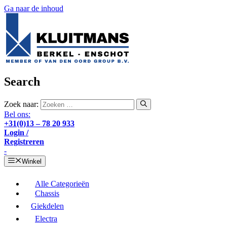
Ga naar de inhoud
Search
Zoek naar:
Bel ons:
+31(0)13 – 78 20 933
Login /
Registreren
-
Winkel
Alle Categorieën
Chassis
Giekdelen
Electra