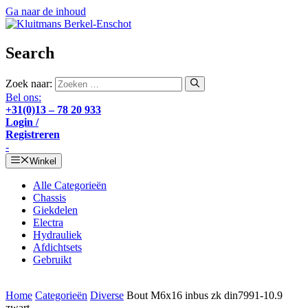
Ga naar de inhoud
Search
Zoek naar:
Bel ons:
+31(0)13 – 78 20 933
Login /
Registreren
-
Winkel
Alle Categorieën
Chassis
Giekdelen
Electra
Hydrauliek
Afdichtsets
Gebruikt
Home
Categorieën
Diverse
Bout M6x16 inbus zk din7991-10.9
zwart