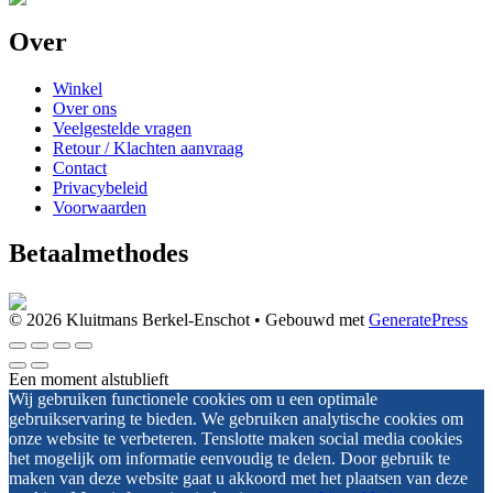
Over
Winkel
Over ons
Veelgestelde vragen
Retour / Klachten aanvraag
Contact
Privacybeleid
Voorwaarden
Betaalmethodes
© 2026 Kluitmans Berkel-Enschot
• Gebouwd met
GeneratePress
Een moment alstublieft
Wij gebruiken functionele cookies om u een optimale
gebruikservaring te bieden. We gebruiken analytische cookies om
onze website te verbeteren. Tenslotte maken social media cookies
het mogelijk om informatie eenvoudig te delen. Door gebruik te
maken van deze website gaat u akkoord met het plaatsen van deze