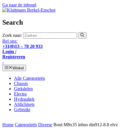
Ga naar de inhoud
Search
Zoek naar:
Bel ons:
+31(0)13 – 78 20 933
Login /
Registreren
-
Winkel
Alle Categorieën
Chassis
Giekdelen
Electra
Hydrauliek
Afdichtsets
Gebruikt
Home
Categorieën
Diverse
Bout M8x35 inbus din912-8.8 elvz