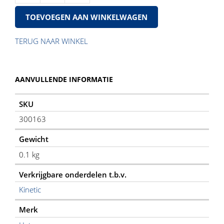
4-
TOEVOEGEN AAN WINKELWAGEN
cil
KHC
aantal
TERUG NAAR WINKEL
AANVULLENDE INFORMATIE
SKU
300163
Gewicht
0.1 kg
Verkrijgbare onderdelen t.b.v.
Kinetic
Merk