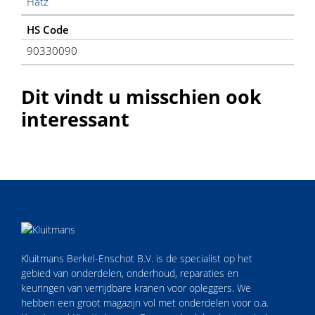
Hatz
HS Code
90330090
Dit vindt u misschien ook
interessant
Kluitmans Berkel-Enschot B.V. is de specialist op het
gebied van onderdelen, onderhoud, reparaties en
keuringen van verrijdbare kranen voor opleggers. We
hebben een groot magazijn vol met onderdelen voor o.a.