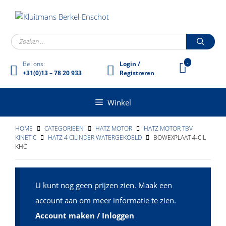
Ga
naar
de
inhoud
Zoek
naar:
-
Bel ons:
Login /
+31(0)13 – 78 20 933
Registreren
Winkel
HOME
CATEGORIEËN
HATZ MOTOR
HATZ MOTOR TBV
KINETIC
HATZ 4 CILINDER WATERGEKOELD
BOWEXPLAAT 4-CIL
KHC
U kunt nog geen prijzen zien. Maak een
account aan om meer informatie te zien.
Account maken / Inloggen