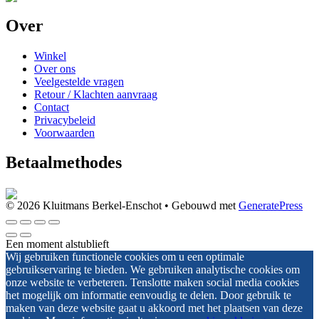
Over
Winkel
Over ons
Veelgestelde vragen
Retour / Klachten aanvraag
Contact
Privacybeleid
Voorwaarden
Betaalmethodes
© 2026 Kluitmans Berkel-Enschot
• Gebouwd met
GeneratePress
Een moment alstublieft
Wij gebruiken functionele cookies om u een optimale
gebruikservaring te bieden. We gebruiken analytische cookies om
onze website te verbeteren. Tenslotte maken social media cookies
het mogelijk om informatie eenvoudig te delen. Door gebruik te
maken van deze website gaat u akkoord met het plaatsen van deze