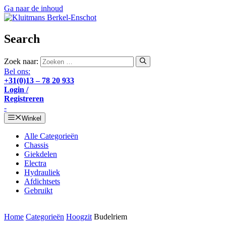
Ga naar de inhoud
Search
Zoek naar:
Bel ons:
+31(0)13 – 78 20 933
Login /
Registreren
-
Winkel
Alle Categorieën
Chassis
Giekdelen
Electra
Hydrauliek
Afdichtsets
Gebruikt
Home
Categorieën
Hoogzit
Budelriem