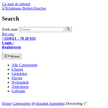
Ga naar de inhoud
Search
Zoek naar:
Bel ons:
+31(0)13 – 78 20 933
Login /
Registreren
-
Winkel
Alle Categorieën
Chassis
Giekdelen
Electra
Hydrauliek
Afdichtsets
Gebruikt
Home
Categorieën
Hydrauliek koppeling
Dowtyring 1″