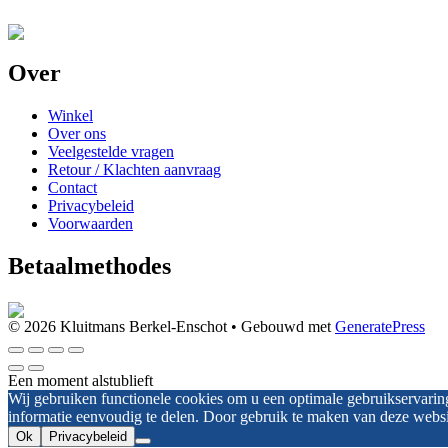
Over
Winkel
Over ons
Veelgestelde vragen
Retour / Klachten aanvraag
Contact
Privacybeleid
Voorwaarden
Betaalmethodes
© 2026 Kluitmans Berkel-Enschot
• Gebouwd met
GeneratePress
Een moment alstublieft
Wij gebruiken functionele cookies om u een optimale gebruikservarin
informatie eenvoudig te delen. Door gebruik te maken van deze websi
Ok
Privacybeleid