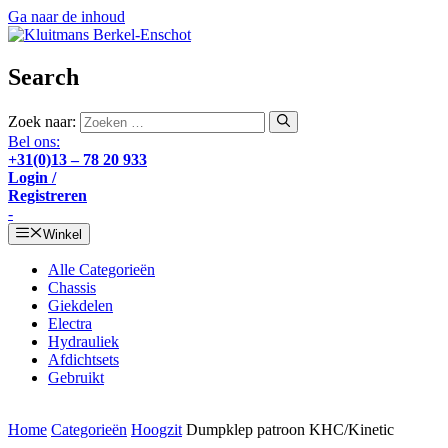
Ga naar de inhoud
Search
Zoek naar:
Bel ons:
+31(0)13 – 78 20 933
Login /
Registreren
-
Winkel
Alle Categorieën
Chassis
Giekdelen
Electra
Hydrauliek
Afdichtsets
Gebruikt
Home
Categorieën
Hoogzit
Dumpklep patroon KHC/Kinetic