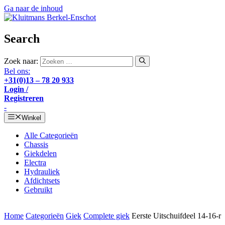
Ga naar de inhoud
Search
Zoek naar:
Bel ons:
+31(0)13 – 78 20 933
Login /
Registreren
-
Winkel
Alle Categorieën
Chassis
Giekdelen
Electra
Hydrauliek
Afdichtsets
Gebruikt
Home
Categorieën
Giek
Complete giek
Eerste Uitschuifdeel 14-16-r