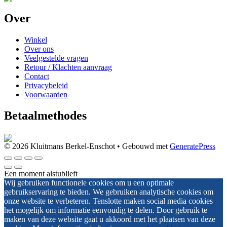
Over
Winkel
Over ons
Veelgestelde vragen
Retour / Klachten aanvraag
Contact
Privacybeleid
Voorwaarden
Betaalmethodes
© 2026 Kluitmans Berkel-Enschot
• Gebouwd met
GeneratePress
Een moment alstublieft
Wij gebruiken functionele cookies om u een optimale
gebruikservaring te bieden. We gebruiken analytische cookies om
onze website te verbeteren. Tenslotte maken social media cookies
het mogelijk om informatie eenvoudig te delen. Door gebruik te
maken van deze website gaat u akkoord met het plaatsen van deze