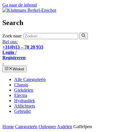
Ga naar de inhoud
Search
Zoek naar:
Bel ons:
+31(0)13 – 78 20 933
Login /
Registreren
-
Winkel
Alle Categorieën
Chassis
Giekdelen
Electra
Hydrauliek
Afdichtsets
Gebruikt
Home
Categorieën
Oplegger
Asdelen
Gaffelpen