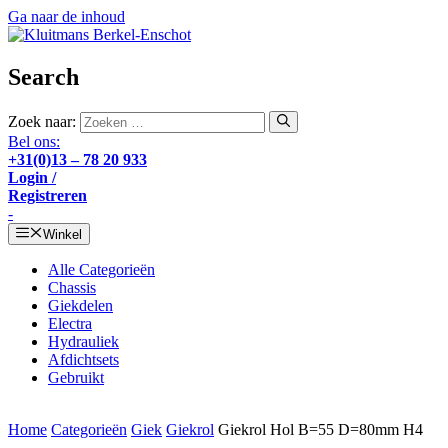
Ga naar de inhoud
Search
Zoek naar:
Bel ons:
+31(0)13 – 78 20 933
Login /
Registreren
-
Winkel
Alle Categorieën
Chassis
Giekdelen
Electra
Hydrauliek
Afdichtsets
Gebruikt
Home
Categorieën
Giek
Giekrol
Giekrol Hol B=55 D=80mm H4