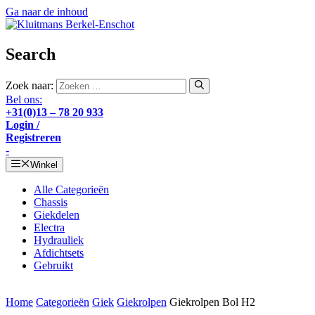
Ga naar de inhoud
Search
Zoek naar:
Bel ons:
+31(0)13 – 78 20 933
Login /
Registreren
-
Winkel
Alle Categorieën
Chassis
Giekdelen
Electra
Hydrauliek
Afdichtsets
Gebruikt
Home
Categorieën
Giek
Giekrolpen
Giekrolpen Bol H2