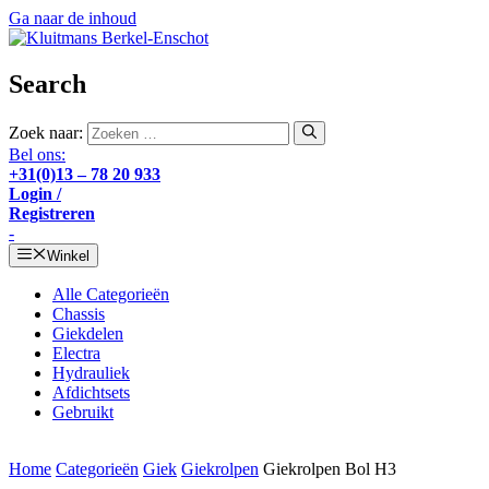
Ga naar de inhoud
Search
Zoek naar:
Bel ons:
+31(0)13 – 78 20 933
Login /
Registreren
-
Winkel
Alle Categorieën
Chassis
Giekdelen
Electra
Hydrauliek
Afdichtsets
Gebruikt
Home
Categorieën
Giek
Giekrolpen
Giekrolpen Bol H3