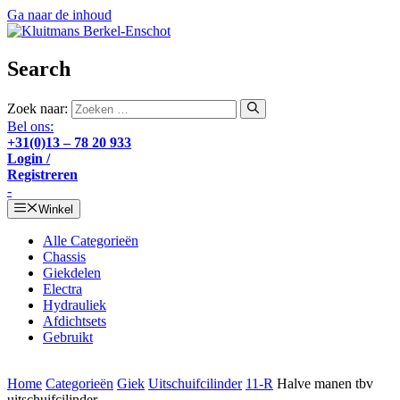
Ga naar de inhoud
Search
Zoek naar:
Bel ons:
+31(0)13 – 78 20 933
Login /
Registreren
-
Winkel
Alle Categorieën
Chassis
Giekdelen
Electra
Hydrauliek
Afdichtsets
Gebruikt
Home
Categorieën
Giek
Uitschuifcilinder
11-R
Halve manen tbv
uitschuifcilinder